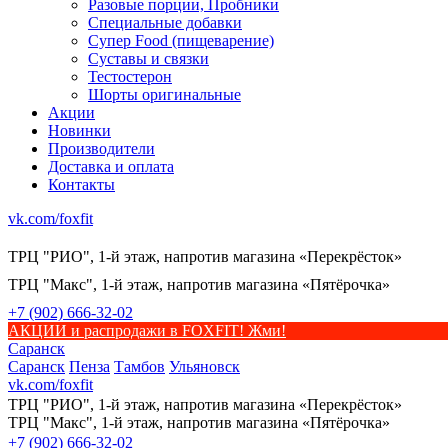
Разовые порции, Пробники
Специальные добавки
Супер Food (пищеварение)
Суставы и связки
Тестостерон
Шорты оригинальные
Акции
Новинки
Производители
Доставка и оплата
Контакты
vk.com/foxfit
ТРЦ "РИО", 1-й этаж, напротив магазина «Перекрёсток»
ТРЦ "Макс", 1-й этаж, напротив магазина «Пятёрочка»
+7 (902) 666-32-02
АКЦИИ и распродажи в FOXFIT! Жми!
Саранск
Саранск
Пенза
Тамбов
Ульяновск
vk.com/foxfit
ТРЦ "РИО", 1-й этаж, напротив магазина «Перекрёсток»
ТРЦ "Макс", 1-й этаж, напротив магазина «Пятёрочка»
+7 (902) 666-32-02