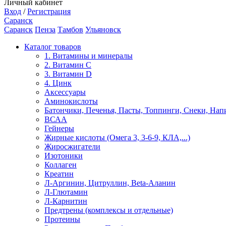
Личный кабинет
Вход
/
Регистрация
Саранск
Саранск
Пенза
Тамбов
Ульяновск
Каталог товаров
1. Витамины и минералы
2. Витамин С
3. Витамин D
4. Цинк
Аксессуары
Аминокислоты
Батончики, Печенья, Пасты, Топпинги, Снеки, Нап
ВСАА
Гейнеры
Жирные кислоты (Омега 3, 3-6-9, КЛА,...)
Жиросжигатели
Изотоники
Коллаген
Креатин
Л-Аргинин, Цитруллин, Beta-Аланин
Л-Глютамин
Л-Карнитин
Предтрены (комплексы и отдельные)
Протеины