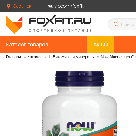
Саранск
vk.com/foxfit
Каталог товаров
Акции
Главная
»
Каталог
»
1. Витамины и минералы
»
Now Magnesium Citr