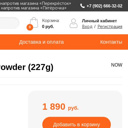
, напротив магазина «Перекрёсток»
+7 (902) 666-32-02
ж, напротив магазина «Пятёрочка»
Корзина:
Личный кабинет
Вход
/
Регистрация
0 руб.
0
Доставка и оплата
Контакты
owder (227g)
NOW
1 890
руб.
Добавить в корзину