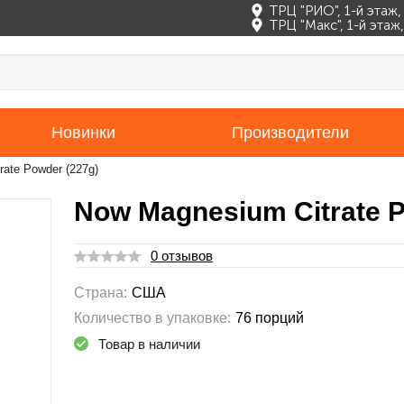
ТРЦ "РИО", 1-й этаж
ТРЦ "Макс", 1-й эта
Новинки
Производители
ate Powder (227g)
Now Magnesium Citrate P
0 отзывов
Страна:
США
Количество в упаковке:
76 порций
Товар в наличии