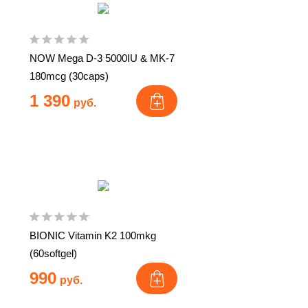
NOW Mega D-3 5000IU & MK-7
180mcg (30caps)
1 390
руб.
BIONIC Vitamin K2 100mkg
(60softgel)
990
руб.