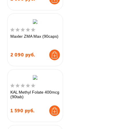
Maxler ZMA Max (90caps)
2 090
руб.
KAL Methyl Folate 400mcg
(90tab)
1 590
руб.