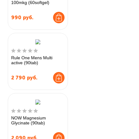
100mkg (60softgel)
990
руб.
Rule One Mens Multi
active (90tab)
2 790
руб.
NOW Magnesium
Glycinate (90tab)
2 090
руб.