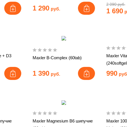
2 090 руб.
1 290
руб.
1 690
р
e + D3
Maxler Vit
Maxler B-Complex (60tab)
(240softgel
1 390
990
руб.
руб
ипучие
Maxler Magnesium B6 шипучие
Maxler 100