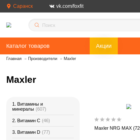
Саранск
vk.com/foxfit
Каталог товаров
Акции
Главная
»
Производители
»
Maxler
Maxler
1. Витамины и
минералы
(607)
2. Витамин С
(46)
Maxler NRG MAX (72
3. Витамин D
(77)