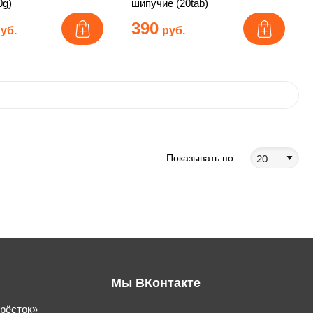
0g)
шипучие (20tab)
390
уб.
руб.
Показывать по:
Мы ВКонтакте
крёсток»