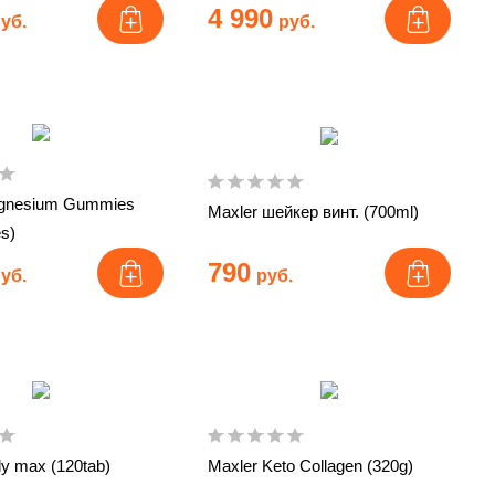
4 990
уб.
руб.
agnesium Gummies
Maxler шейкер винт. (700ml)
s)
790
уб.
руб.
ly max (120tab)
Maxler Keto Collagen (320g)