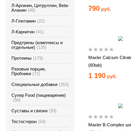
Л-Аргинин, Цитруллин, Beta-
790
руб.
Аланин
(46)
Л-Глютамин
(22)
Л-Карнитин
(41)
Предтрены (комплексы и
отдельные)
(135)
Maxler Calcium Citrat
Протеины
(179)
(60tab)
Разовые порции,
Пробники
(71)
1 190
руб.
Специальные добавки
(353)
Супер Food (пищеварение)
(56)
Суставы и связки
(93)
Тестостерон
(54)
Maxler B-Complex ш