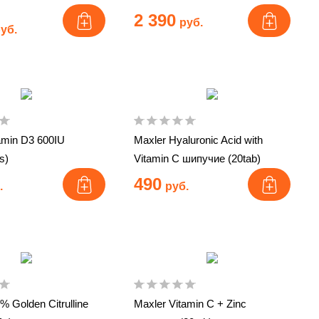
2 390
руб.
уб.
amin D3 600IU
Maxler Hyaluronic Acid with
s)
Vitamin C шипучие (20tab)
490
.
руб.
% Golden Citrulline
Maxler Vitamin C + Zinc