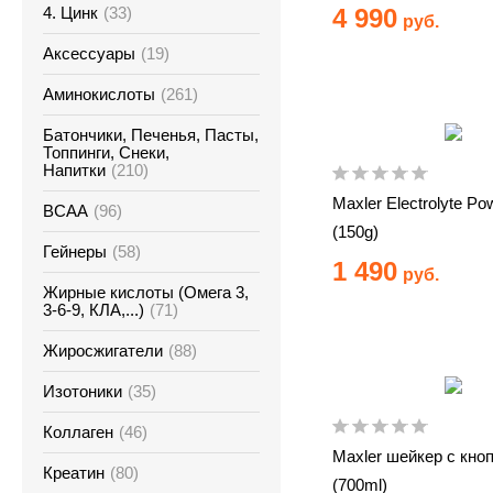
4. Цинк
(33)
4 990
руб.
Аксессуары
(19)
Аминокислоты
(261)
Батончики, Печенья, Пасты,
Топпинги, Снеки,
Напитки
(210)
Maxler Electrolyte Po
ВСАА
(96)
(150g)
Гейнеры
(58)
1 490
руб.
Жирные кислоты (Омега 3,
3-6-9, КЛА,...)
(71)
Жиросжигатели
(88)
Изотоники
(35)
Коллаген
(46)
Maxler шейкер с кно
Креатин
(80)
(700ml)