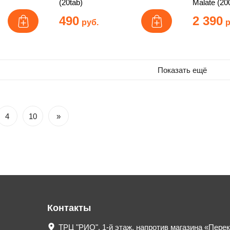
(20tab)
Malate (20
490
2 390
руб.
р
Показать ещё
4
10
»
Контакты
ТРЦ "РИО", 1-й этаж, напротив магазина «Пере