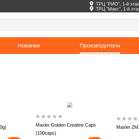
ТРЦ "РИО", 1-й эта
ТРЦ "Макс", 1-й эт
Новинки
Производители
Maxler Golden Creatine Caps
0g)
Maxler ZM
(100caps)