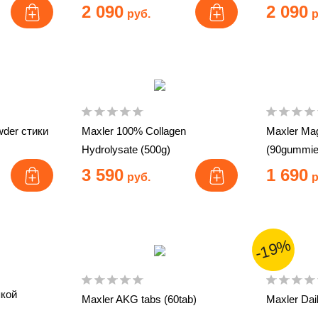
2 090
2 090
руб.
р
wder стики
Maxler 100% Collagen
Maxler M
Hydrolysate (500g)
(90gummie
3 590
1 690
руб.
р
-19%
пкой
Maxler AKG tabs (60tab)
Maxler Dai