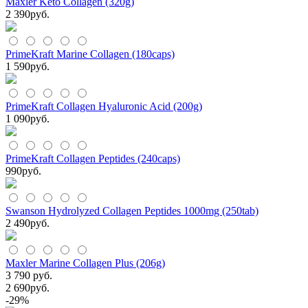
Maxler Keto Collagen (320g)
2 390
руб.
PrimeKraft Marine Collagen (180caps)
1 590
руб.
PrimeKraft Collagen Hyaluronic Acid (200g)
1 090
руб.
PrimeKraft Collagen Peptides (240caps)
990
руб.
Swanson Hydrolyzed Collagen Peptides 1000mg (250tab)
2 490
руб.
Maxler Marine Collagen Plus (206g)
3 790 руб.
2 690
руб.
-29%