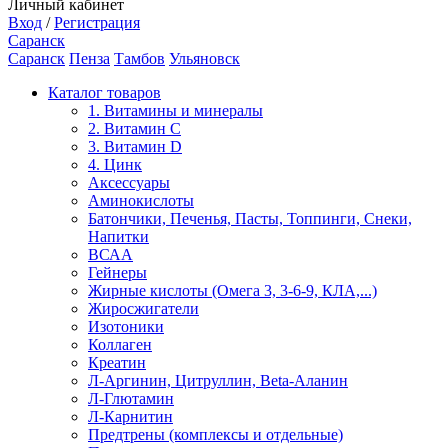
Личный кабинет
Вход
/
Регистрация
Саранск
Саранск
Пенза
Тамбов
Ульяновск
Каталог товаров
1. Витамины и минералы
2. Витамин С
3. Витамин D
4. Цинк
Аксессуары
Аминокислоты
Батончики, Печенья, Пасты, Топпинги, Снеки,
Напитки
ВСАА
Гейнеры
Жирные кислоты (Омега 3, 3-6-9, КЛА,...)
Жиросжигатели
Изотоники
Коллаген
Креатин
Л-Аргинин, Цитруллин, Beta-Аланин
Л-Глютамин
Л-Карнитин
Предтрены (комплексы и отдельные)