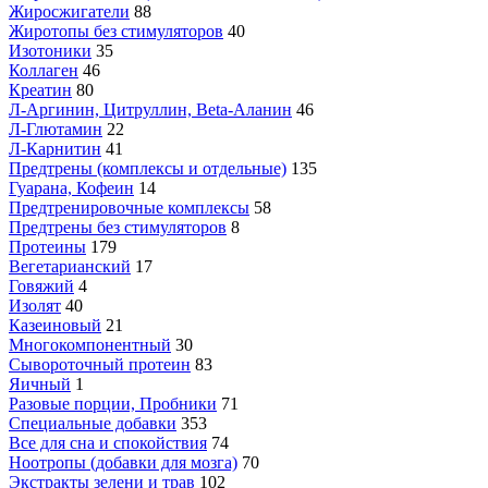
Жиросжигатели
88
Жиротопы без стимуляторов
40
Изотоники
35
Коллаген
46
Креатин
80
Л-Аргинин, Цитруллин, Beta-Аланин
46
Л-Глютамин
22
Л-Карнитин
41
Предтрены (комплексы и отдельные)
135
Гуарана, Кофеин
14
Предтренировочные комплексы
58
Предтрены без стимуляторов
8
Протеины
179
Вегетарианский
17
Говяжий
4
Изолят
40
Казеиновый
21
Многокомпонентный
30
Сывороточный протеин
83
Яичный
1
Разовые порции, Пробники
71
Специальные добавки
353
Все для сна и спокойствия
74
Ноотропы (добавки для мозга)
70
Экстракты зелени и трав
102