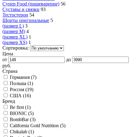
Супер Food (пищеварение)
56
Суставы и связки
93
Тестостерон
54
Шорты оригинальные
5
(размер L)
3
(размер M)
4
(размер XL)
1
(размер XS)
1
Сортировка:
Цена
от
до
руб.
Страна
Германия (
7
)
Польша (
1
)
Россия (
19
)
США (
16
)
Бренд
Be first (
1
)
BIONIC (
5
)
BombBar (
3
)
California Gold Nutrition (
5
)
Chikalab (
1
)