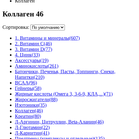
Коллаген
Коллаген
46
Сортировка:
1. Витамины и минералы
(607)
2. Витамин С
(46)
3. Витамин D
(77)
4. Цинк
(33)
Аксессуары
(19)
Аминокислоты
(261)
Батончики, Печенья, Пасты, Топпинги, Снеки,
Напитки
(210)
ВСАА
(96)
Гейнеры
(58)
Жирные кислоты (Омега 3, 3-6-9, КЛА,...)
(71)
Жиросжигатели
(88)
Изотоники
(35)
Коллаген
(46)
Креатин
(80)
Л-Аргинин, Цитруллин, Beta-Аланин
(46)
Л-Глютамин
(22)
Л-Карнитин
(41)
Предтрены (комплексы и отдельные)
(135)