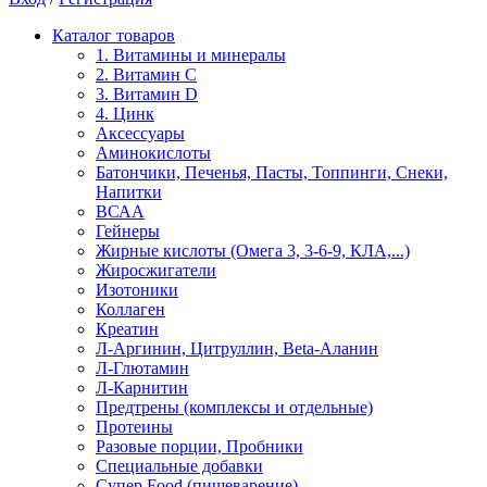
Каталог товаров
1. Витамины и минералы
2. Витамин С
3. Витамин D
4. Цинк
Аксессуары
Аминокислоты
Батончики, Печенья, Пасты, Топпинги, Снеки,
Напитки
ВСАА
Гейнеры
Жирные кислоты (Омега 3, 3-6-9, КЛА,...)
Жиросжигатели
Изотоники
Коллаген
Креатин
Л-Аргинин, Цитруллин, Beta-Аланин
Л-Глютамин
Л-Карнитин
Предтрены (комплексы и отдельные)
Протеины
Разовые порции, Пробники
Специальные добавки
Супер Food (пищеварение)