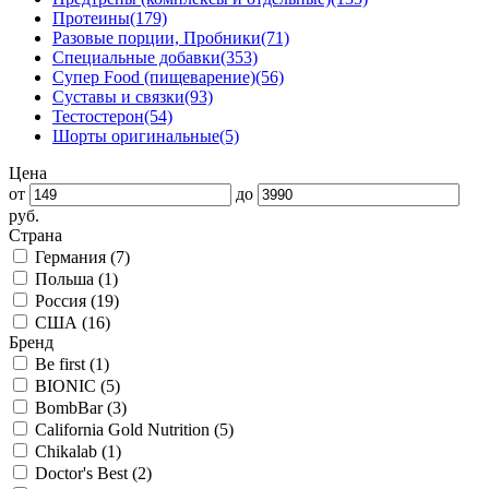
Протеины
(179)
Разовые порции, Пробники
(71)
Специальные добавки
(353)
Супер Food (пищеварение)
(56)
Суставы и связки
(93)
Тестостерон
(54)
Шорты оригинальные
(5)
Цена
от
до
руб.
Страна
Германия (
7
)
Польша (
1
)
Россия (
19
)
США (
16
)
Бренд
Be first (
1
)
BIONIC (
5
)
BombBar (
3
)
California Gold Nutrition (
5
)
Chikalab (
1
)
Doctor's Best (
2
)