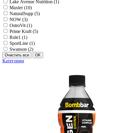
Lake Avenue Nutrition (
1
)
Maxler (
10
)
NaturalSupp (
5
)
NOW (
3
)
OstroVit (
1
)
Prime Kraft (
5
)
Rule1 (
1
)
SportLine (
1
)
Swanson (
2
)
Категории