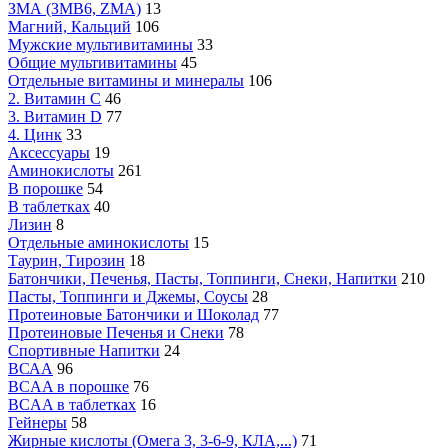
ЗМА (ЗМВ6, ZMA)
13
Магний, Кальций
106
Мужские мультивитамины
33
Общие мультивитамины
45
Отдельные витамины и минералы
106
2. Витамин С
46
3. Витамин D
77
4. Цинк
33
Аксессуары
19
Аминокислоты
261
В порошке
54
В таблетках
40
Лизин
8
Отдельные аминокислоты
15
Таурин, Тирозин
18
Батончики, Печенья, Пасты, Топпинги, Снеки, Напитки
210
Пасты, Топпинги и Джемы, Соусы
28
Протеиновые Батончики и Шоколад
77
Протеиновые Печенья и Снеки
78
Спортивные Напитки
24
ВСАА
96
BCAA в порошке
76
BCAA в таблетках
16
Гейнеры
58
Жирные кислоты (Омега 3, 3-6-9, КЛА,...)
71