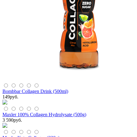
Bombbar Collagen Drink (500ml)
149
руб.
Maxler 100% Collagen Hydrolysate (500g)
3 590
руб.