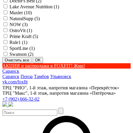
Doctor's Best (
2
)
Lake Avenue Nutrition (
1
)
Maxler (
10
)
NaturalSupp (
5
)
NOW (
3
)
OstroVit (
1
)
Prime Kraft (
5
)
Rule1 (
1
)
SportLine (
1
)
Swanson (
2
)
АКЦИИ и распродажи в FOXFIT! Жми!
Саранск
Саранск
Пенза
Тамбов
Ульяновск
vk.com/foxfit
ТРЦ "РИО", 1-й этаж, напротив магазина «Перекрёсток»
ТРЦ "Макс", 1-й этаж, напротив магазина «Пятёрочка»
+7 (902) 666-32-02