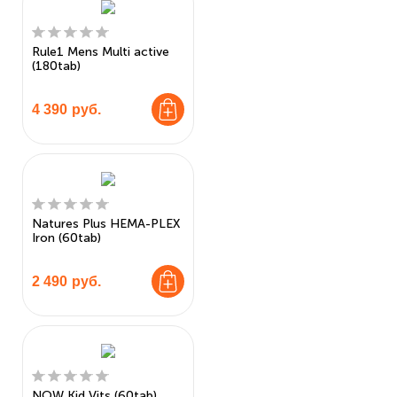
Rule1 Mens Multi active
(180tab)
4 390
руб.
Natures Plus HEMA-PLEX
Iron (60tab)
2 490
руб.
NOW Kid Vits (60tab)