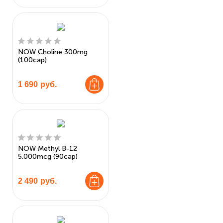
NOW Choline 300mg
(100cap)
1 690
руб.
NOW Methyl B-12
5.000mcg (90cap)
2 490
руб.