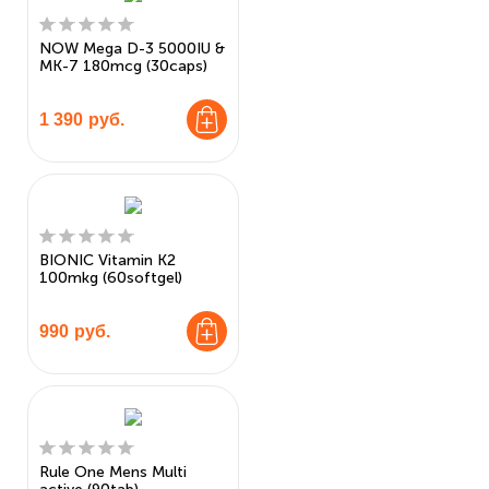
NOW Mega D-3 5000IU &
MK-7 180mcg (30caps)
1 390
руб.
BIONIC Vitamin K2
100mkg (60softgel)
990
руб.
Rule One Mens Multi