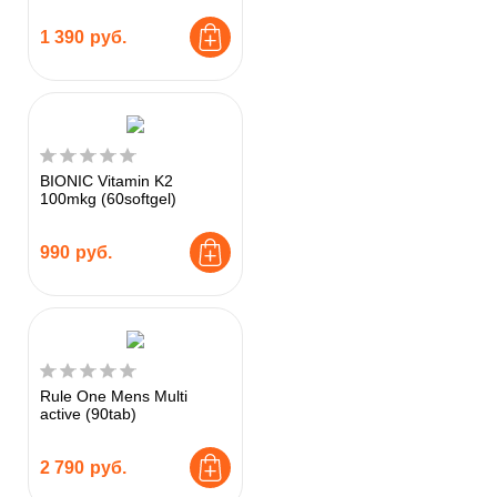
1 390
руб.
BIONIC Vitamin K2
100mkg (60softgel)
990
руб.
Rule One Mens Multi
active (90tab)
2 790
руб.