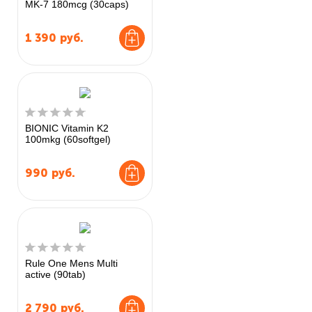
MK-7 180mcg (30caps)
1 390
руб.
BIONIC Vitamin K2
100mkg (60softgel)
990
руб.
Rule One Mens Multi
active (90tab)
2 790
руб.