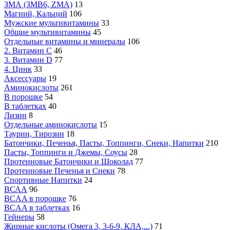
ЗМА (ЗМВ6, ZMA)
13
Магний, Кальций
106
Мужские мультивитамины
33
Общие мультивитамины
45
Отдельные витамины и минералы
106
2. Витамин С
46
3. Витамин D
77
4. Цинк
33
Аксессуары
19
Аминокислоты
261
В порошке
54
В таблетках
40
Лизин
8
Отдельные аминокислоты
15
Таурин, Тирозин
18
Батончики, Печенья, Пасты, Топпинги, Снеки, Напитки
210
Пасты, Топпинги и Джемы, Соусы
28
Протеиновые Батончики и Шоколад
77
Протеиновые Печенья и Снеки
78
Спортивные Напитки
24
ВСАА
96
BCAA в порошке
76
BCAA в таблетках
16
Гейнеры
58
Жирные кислоты (Омега 3, 3-6-9, КЛА,...)
71