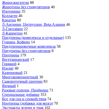
Жиросжигатели
88
Жиротопы без стимуляторов
40
Изотоники
35
Коллаген
46
Креатин
80
Л-Аргинин, Цитруллин, Beta-Аланин
46
Л-Глютамин
22
Л-Карнитин
41
Предтрены (комплексы и отдельные)
135
Гуарана, Кофеин
14
Предтренировочные комплексы
58
Предтрены без стимуляторов
8
Протеины
179
Вегетарианский
17
Говяжий
4
Изолят
40
Казеиновый
21
Многокомпонентный
30
Сывороточный протеин
83
Яичный
1
Разовые порции, Пробники
71
Специальные добавки
353
Все для сна и спокойствия
74
Ноотропы (добавки для мозга)
70
Экстракты зелени и трав
102