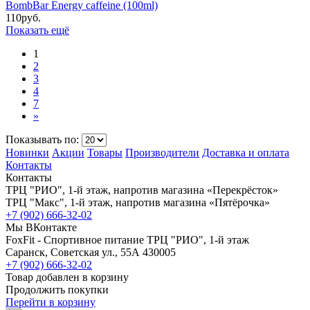
BombBar Energy caffeine (100ml)
110
руб.
Показать ещё
1
2
3
4
7
»
Показывать по:
Новинки
Акции
Товары
Производители
Доставка и оплата
Контакты
Контакты
ТРЦ "РИО", 1-й этаж, напротив магазина «Перекрёсток»
ТРЦ "Макс", 1-й этаж, напротив магазина «Пятёрочка»
+7 (902) 666-32-02
Мы ВКонтакте
FoxFit - Спортивное питание
ТРЦ "РИО", 1-й этаж
Саранск
,
Советская ул., 55А
430005
+7 (902) 666-32-02
Товар добавлен в корзину
Продолжить покупки
Перейти в корзину