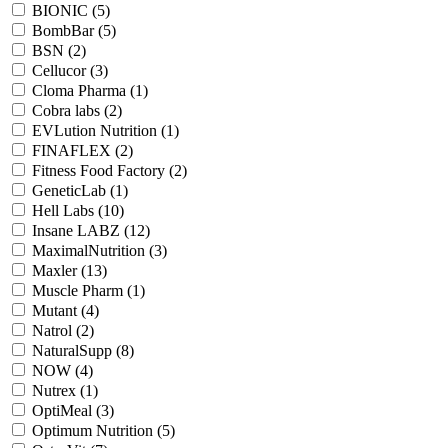
BIONIC (
5
)
BombBar (
5
)
BSN (
2
)
Cellucor (
3
)
Cloma Pharma (
1
)
Cobra labs (
2
)
EVLution Nutrition (
1
)
FINAFLEX (
2
)
Fitness Food Factory (
2
)
GeneticLab (
1
)
Hell Labs (
10
)
Insane LABZ (
12
)
MaximalNutrition (
3
)
Maxler (
13
)
Muscle Pharm (
1
)
Mutant (
4
)
Natrol (
2
)
NaturalSupp (
8
)
NOW (
4
)
Nutrex (
1
)
OptiMeal (
3
)
Optimum Nutrition (
5
)