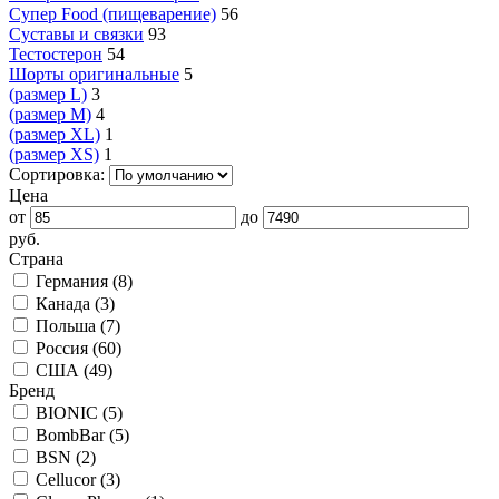
Супер Food (пищеварение)
56
Суставы и связки
93
Тестостерон
54
Шорты оригинальные
5
(размер L)
3
(размер M)
4
(размер XL)
1
(размер XS)
1
Сортировка:
Цена
от
до
руб.
Страна
Германия (
8
)
Канада (
3
)
Польша (
7
)
Россия (
60
)
США (
49
)
Бренд
BIONIC (
5
)
BombBar (
5
)
BSN (
2
)
Cellucor (
3
)