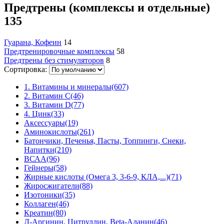
Предтрены (комплексы и отдельные)
135
Гуарана, Кофеин
14
Предтренировочные комплексы
58
Предтрены без стимуляторов
8
Сортировка:
1. Витамины и минералы
(607)
2. Витамин С
(46)
3. Витамин D
(77)
4. Цинк
(33)
Аксессуары
(19)
Аминокислоты
(261)
Батончики, Печенья, Пасты, Топпинги, Снеки,
Напитки
(210)
ВСАА
(96)
Гейнеры
(58)
Жирные кислоты (Омега 3, 3-6-9, КЛА,...)
(71)
Жиросжигатели
(88)
Изотоники
(35)
Коллаген
(46)
Креатин
(80)
Л-Аргинин, Цитруллин, Beta-Аланин
(46)