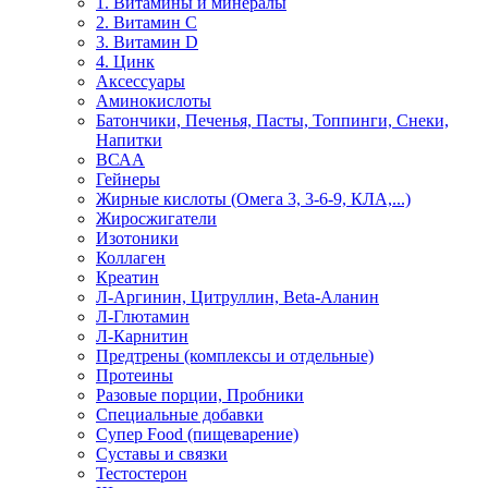
1. Витамины и минералы
2. Витамин С
3. Витамин D
4. Цинк
Аксессуары
Аминокислоты
Батончики, Печенья, Пасты, Топпинги, Снеки,
Напитки
ВСАА
Гейнеры
Жирные кислоты (Омега 3, 3-6-9, КЛА,...)
Жиросжигатели
Изотоники
Коллаген
Креатин
Л-Аргинин, Цитруллин, Beta-Аланин
Л-Глютамин
Л-Карнитин
Предтрены (комплексы и отдельные)
Протеины
Разовые порции, Пробники
Специальные добавки
Супер Food (пищеварение)
Суставы и связки
Тестостерон