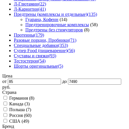
Л-Глютамин
(22)
Л-Карнитин
(41)
Предтрены (комплексы и отдельные)
(135)
Гуарана, Кофеин
(14)
Предтренировочные комплексы
(58)
Предтрены без стимуляторов
(8)
Протеины
(179)
Разовые порции, Пробники
(71)
Специальные добавки
(353)
Супер Food (пищеварение)
(56)
Суставы и связки
(93)
Тестостерон
(54)
Шорты оригинальные
(5)
Цена
от
до
руб.
Страна
Германия (
8
)
Канада (
3
)
Польша (
7
)
Россия (
60
)
США (
49
)
Бренд