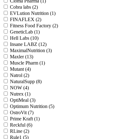
Cloma Pharma (
1
)
Cobra labs (
2
)
EVLution Nutrition (
1
)
FINAFLEX (
2
)
Fitness Food Factory (
2
)
GeneticLab (
1
)
Hell Labs (
10
)
Insane LABZ (
12
)
MaximalNutrition (
3
)
Maxler (
13
)
Muscle Pharm (
1
)
Mutant (
4
)
Natrol (
2
)
NaturalSupp (
8
)
NOW (
4
)
Nutrex (
1
)
OptiMeal (
3
)
Optimum Nutrition (
5
)
OstroVit (
7
)
Prime Kraft (
1
)
Reckful (
6
)
RLine (
2
)
Rule1 (
5
)