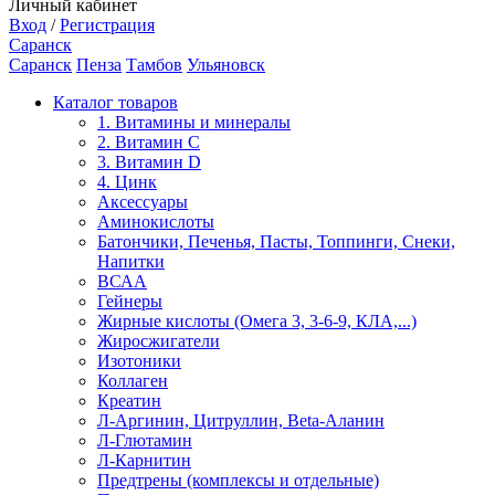
Личный кабинет
Вход
/
Регистрация
Саранск
Саранск
Пенза
Тамбов
Ульяновск
Каталог товаров
1. Витамины и минералы
2. Витамин С
3. Витамин D
4. Цинк
Аксессуары
Аминокислоты
Батончики, Печенья, Пасты, Топпинги, Снеки,
Напитки
ВСАА
Гейнеры
Жирные кислоты (Омега 3, 3-6-9, КЛА,...)
Жиросжигатели
Изотоники
Коллаген
Креатин
Л-Аргинин, Цитруллин, Beta-Аланин
Л-Глютамин
Л-Карнитин
Предтрены (комплексы и отдельные)