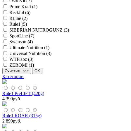
OstroVit (
7
)
Prime Kraft (
1
)
Reckful (
6
)
RLine (
2
)
Rule1 (
5
)
SIBERIAN NUTROGUNZ (
3
)
SportLine (
7
)
Swanson (
4
)
Ultimate Nutrition (
1
)
Universal Nutrition (
3
)
WTFlabz (
3
)
ZEROMI (
1
)
Категории
Rule1 PreLIFT (420g)
4 390
руб.
Rule1 ROAR (315g)
2 890
руб.