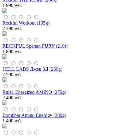
1 990
руб.
Reckful Workout (195g)
2 390
руб.
RECKFUL Spartan FURY (210г)
1 890
руб.
HELL LABS Джек 3Д (260g)
2 590
руб.
Rule1 Energized AMINO (270g)
2 490
руб.
Bombbar Amino Enerdgy (300g)
1 490
руб.