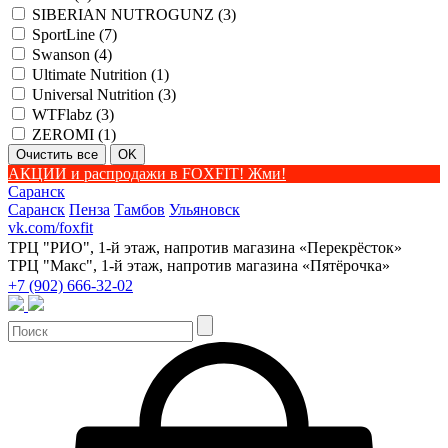
SIBERIAN NUTROGUNZ (
3
)
SportLine (
7
)
Swanson (
4
)
Ultimate Nutrition (
1
)
Universal Nutrition (
3
)
WTFlabz (
3
)
ZEROMI (
1
)
АКЦИИ и распродажи в FOXFIT! Жми!
Саранск
Саранск
Пенза
Тамбов
Ульяновск
vk.com/foxfit
ТРЦ "РИО", 1-й этаж, напротив магазина «Перекрёсток»
ТРЦ "Макс", 1-й этаж, напротив магазина «Пятёрочка»
+7 (902) 666-32-02