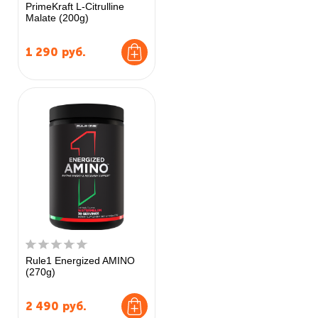
PrimeKraft L-Citrulline
Malate (200g)
1 290
руб.
Rule1 Energized AMINO
(270g)
2 490
руб.