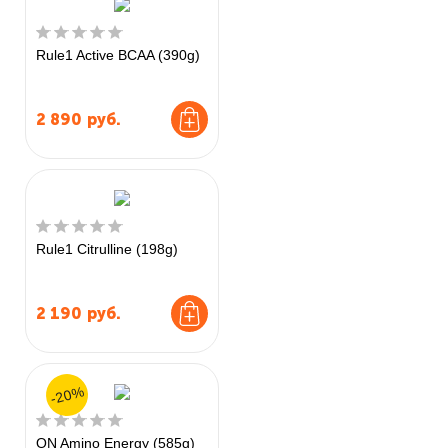
Rule1 Active BCAA (390g)
2 890
руб.
Rule1 Citrulline (198g)
2 190
руб.
-20%
ON Amino Energy (585g)