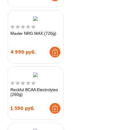
Maxler NRG MAX (720g)
4 990
руб.
Reckful BCAA Electrolytes
(260g)
1 590
руб.