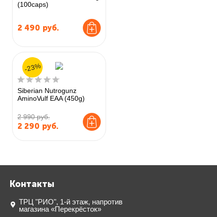
(100caps)
2 490
руб.
-23%
Siberian Nutrogunz
AminoVulf EAA (450g)
2 990 руб.
2 290
руб.
Контакты
ТРЦ "РИО", 1-й этаж, напротив
магазина «Перекрёсток»