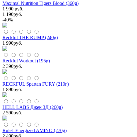
Maximal Nutrition Tigers Blood (360g)
1 990 руб.
1 190
руб.
-40%
Reckful THE RUMP (240g)
1 990
руб.
Reckful Workout (195g)
2 390
руб.
RECKFUL Spartan FURY (210г)
1 890
руб.
HELL LABS Джек 3Д (260g)
2 590
руб.
Rule1 Energized AMINO (270g)
2 490
руб.