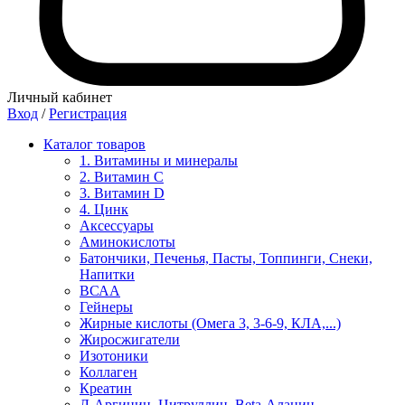
Личный кабинет
Вход
/
Регистрация
Каталог товаров
1. Витамины и минералы
2. Витамин С
3. Витамин D
4. Цинк
Аксессуары
Аминокислоты
Батончики, Печенья, Пасты, Топпинги, Снеки,
Напитки
ВСАА
Гейнеры
Жирные кислоты (Омега 3, 3-6-9, КЛА,...)
Жиросжигатели
Изотоники
Коллаген
Креатин
Л-Аргинин, Цитруллин, Beta-Аланин