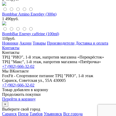
Bombbar Amino Enerdgy (300g)
1 490
руб.
BombBar Energy caffeine (100ml)
110
руб.
Новинки
Акции
Товары
Производители
Доставка и оплата
Контакты
Контакты
ТРЦ "РИО", 1-й этаж, напротив магазина «Перекрёсток»
ТРЦ "Макс", 1-й этаж, напротив магазина «Пятёрочка»
+7 (902) 666-32-02
Мы ВКонтакте
FoxFit - Спортивное питание
ТРЦ "РИО", 1-й этаж
Саранск
,
Советская ул., 55А
430005
+7 (902) 666-32-02
Товар добавлен в корзину
Продолжить покупки
Перейти в корзину
×
Выберите свой город
Саранск
Пенза
Тамбов
Ульяновск
Все города