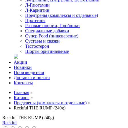
Л-Глютамин
Л-Карнитин
Предтрены (комплексы и отдельные)
Протеины
Разовые порции, Пробники
Специальные добавки
Супер Food (пищеварение)
Суставы и связки
Тестостерон
Шорты оригинальные
Акции
Новинки
Производители
Доставка и оплата
Контакты
Главная
»
Каталог
»
Предтрены (комплексы и отдельные)
»
Reckful THE RUMP (240g)
Reckful THE RUMP (240g)
Reckful