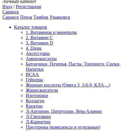
Личный кабинет
Вход
/
Регистрация
Саранск
Саранск
Пенза
Тамбов
Ульяновск
Каталог товаров
1. Витамины и минералы
2. Витамин С
3. Витамин D
4. Цинк
Аксессуары
Аминокислоты
Батончики, Печенья, Пасты, Топпинги, Снеки,
Напитки
ВСАА
Гейнеры
Жирные кислоты (Омега 3, 3-6-9, КЛА,...)
Жиросжигатели
Изотоники
Коллаген
Креатин
Л-Аргинин, Цитруллин, Beta-Аланин
Л-Глютамин
Л-Карнитин
Предтрены (комплексы и отдельные)