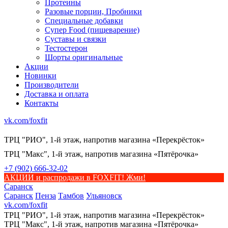
Протеины
Разовые порции, Пробники
Специальные добавки
Супер Food (пищеварение)
Суставы и связки
Тестостерон
Шорты оригинальные
Акции
Новинки
Производители
Доставка и оплата
Контакты
vk.com/foxfit
ТРЦ "РИО", 1-й этаж, напротив магазина «Перекрёсток»
ТРЦ "Макс", 1-й этаж, напротив магазина «Пятёрочка»
+7 (902) 666-32-02
АКЦИИ и распродажи в FOXFIT! Жми!
Саранск
Саранск
Пенза
Тамбов
Ульяновск
vk.com/foxfit
ТРЦ "РИО", 1-й этаж, напротив магазина «Перекрёсток»
ТРЦ "Макс", 1-й этаж, напротив магазина «Пятёрочка»