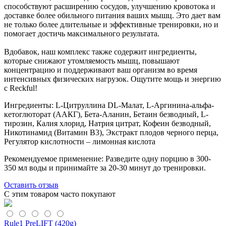
способствуют расширению сосудов, улучшению кровотока и
доставке более обильного питания ваших мышц. Это дает вам
не только более длительные и эффективные тренировки, но и
помогает достичь максимального результата.
Вдобавок, наш комплекс также содержит ингредиенты,
которые снижают утомляемость мышц, повышают
концентрацию и поддерживают ваш организм во время
интенсивных физических нагрузок. Ощутите мощь и энергию
с Reckful!
Ингредиенты: L-Цитруллина DL-Малат, L-Аргинина-альфа-
кетоглюторат (ААКГ), Бета-Аланин, Бетаин безводный, L-
тирозин, Калия хлорид, Натрия цитрат, Кофеин безводный,
Никотинамид (Витамин B3), Экстракт плодов черного перца,
Регулятор кислотности – лимонная кислота
Рекомендуемое применение: Разведите одну порцию в 300-
350 мл воды и принимайте за 20-30 минут до тренировки.
Оставить отзыв
С этим товаром часто покупают
Rule1 PreLIFT (420g)