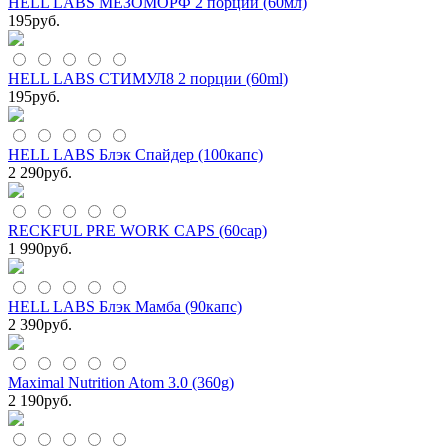
HELL LABS МЕЗОМОРФ 2 порции (60мл)
195
руб.
HELL LABS СТИМУЛ8 2 порции (60ml)
195
руб.
HELL LABS Блэк Спайдер (100капс)
2 290
руб.
RECKFUL PRE WORK CAPS (60cap)
1 990
руб.
HELL LABS Блэк Мамба (90капс)
2 390
руб.
Maximal Nutrition Atom 3.0 (360g)
2 190
руб.