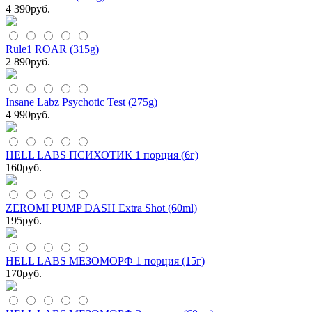
4 390
руб.
Rule1 ROAR (315g)
2 890
руб.
Insane Labz Psychotic Test (275g)
4 990
руб.
HELL LABS ПСИХОТИК 1 порция (6г)
160
руб.
ZEROMI PUMP DASH Extra Shot (60ml)
195
руб.
HELL LABS МЕЗОМОРФ 1 порция (15г)
170
руб.