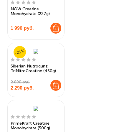
NOW Creatine
Monohydrate (227g)
1 990
руб.
-21%
Siberian Nutrogunz
TriNitroCreatine (450g)
2 890 руб.
2 290
руб.
PrimeKraft Creatine
Monohydrate (500g)