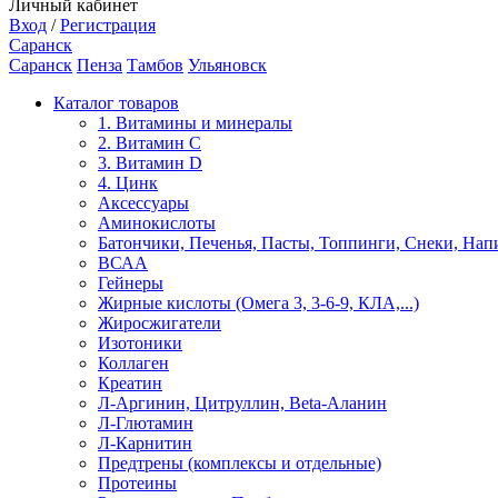
Личный кабинет
Вход
/
Регистрация
Саранск
Саранск
Пенза
Тамбов
Ульяновск
Каталог товаров
1. Витамины и минералы
2. Витамин С
3. Витамин D
4. Цинк
Аксессуары
Аминокислоты
Батончики, Печенья, Пасты, Топпинги, Снеки, Нап
ВСАА
Гейнеры
Жирные кислоты (Омега 3, 3-6-9, КЛА,...)
Жиросжигатели
Изотоники
Коллаген
Креатин
Л-Аргинин, Цитруллин, Beta-Аланин
Л-Глютамин
Л-Карнитин
Предтрены (комплексы и отдельные)
Протеины