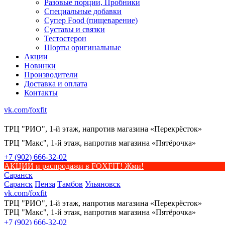
Разовые порции, Пробники
Специальные добавки
Супер Food (пищеварение)
Суставы и связки
Тестостерон
Шорты оригинальные
Акции
Новинки
Производители
Доставка и оплата
Контакты
vk.com/foxfit
ТРЦ "РИО", 1-й этаж, напротив магазина «Перекрёсток»
ТРЦ "Макс", 1-й этаж, напротив магазина «Пятёрочка»
+7 (902) 666-32-02
АКЦИИ и распродажи в FOXFIT! Жми!
Саранск
Саранск
Пенза
Тамбов
Ульяновск
vk.com/foxfit
ТРЦ "РИО", 1-й этаж, напротив магазина «Перекрёсток»
ТРЦ "Макс", 1-й этаж, напротив магазина «Пятёрочка»
+7 (902) 666-32-02