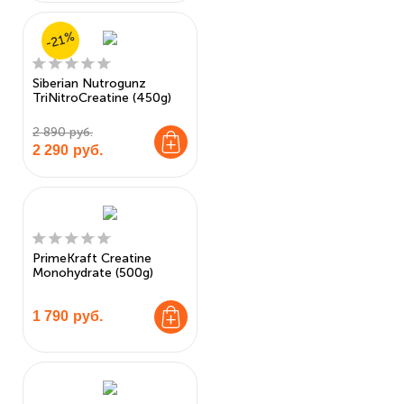
-21%
Siberian Nutrogunz
TriNitroCreatine (450g)
2 890 руб.
2 290
руб.
PrimeKraft Creatine
Monohydrate (500g)
1 790
руб.