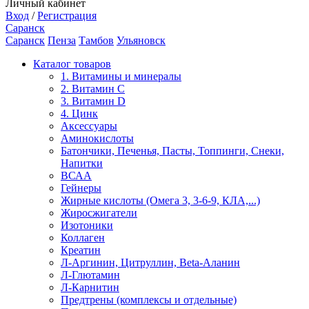
Личный кабинет
Вход
/
Регистрация
Саранск
Саранск
Пенза
Тамбов
Ульяновск
Каталог товаров
1. Витамины и минералы
2. Витамин С
3. Витамин D
4. Цинк
Аксессуары
Аминокислоты
Батончики, Печенья, Пасты, Топпинги, Снеки,
Напитки
ВСАА
Гейнеры
Жирные кислоты (Омега 3, 3-6-9, КЛА,...)
Жиросжигатели
Изотоники
Коллаген
Креатин
Л-Аргинин, Цитруллин, Beta-Аланин
Л-Глютамин
Л-Карнитин
Предтрены (комплексы и отдельные)