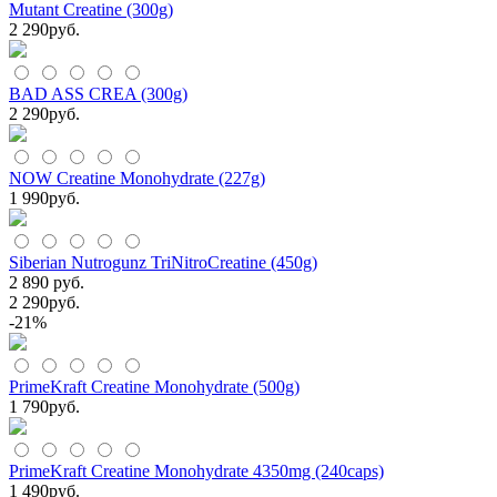
Mutant Creatine (300g)
2 290
руб.
BAD ASS CREA (300g)
2 290
руб.
NOW Creatine Monohydrate (227g)
1 990
руб.
Siberian Nutrogunz TriNitroCreatine (450g)
2 890 руб.
2 290
руб.
-21%
PrimeKraft Creatine Monohydrate (500g)
1 790
руб.
PrimeKraft Creatine Monohydrate 4350mg (240caps)
1 490
руб.