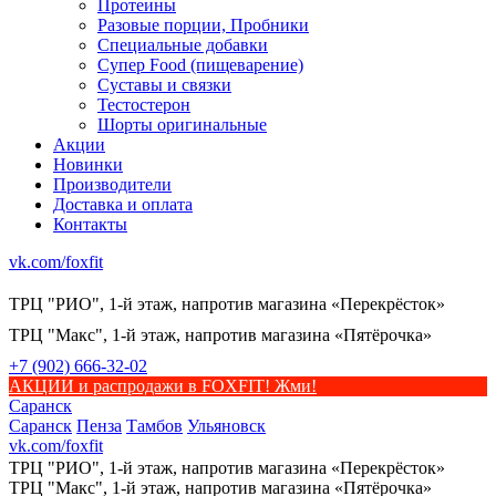
Протеины
Разовые порции, Пробники
Специальные добавки
Супер Food (пищеварение)
Суставы и связки
Тестостерон
Шорты оригинальные
Акции
Новинки
Производители
Доставка и оплата
Контакты
vk.com/foxfit
ТРЦ "РИО", 1-й этаж, напротив магазина «Перекрёсток»
ТРЦ "Макс", 1-й этаж, напротив магазина «Пятёрочка»
+7 (902) 666-32-02
АКЦИИ и распродажи в FOXFIT! Жми!
Саранск
Саранск
Пенза
Тамбов
Ульяновск
vk.com/foxfit
ТРЦ "РИО", 1-й этаж, напротив магазина «Перекрёсток»
ТРЦ "Макс", 1-й этаж, напротив магазина «Пятёрочка»