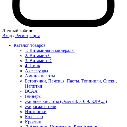
Личный кабинет
Вход
/
Регистрация
Каталог товаров
1. Витамины и минералы
2. Витамин С
3. Витамин D
4. Цинк
Аксессуары
Аминокислоты
Батончики, Печенья, Пасты, Топпинги, Снеки,
Напитки
ВСАА
Гейнеры
Жирные кислоты (Омега 3, 3-6-9, КЛА,...)
Жиросжигатели
Изотоники
Коллаген
Креатин
Л-Аргинин, Цитруллин, Beta-Аланин