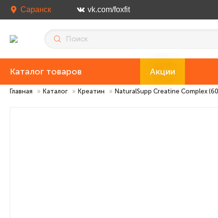
Саранск
vk.com/foxfit
Каталог товаров
Акции
Главная
»
Каталог
»
Креатин
»
NaturalSupp Creatine Complex (60