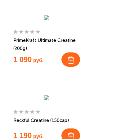
PrimeKraft Ultimate Creatine
(200g)
1 090
руб.
Reckful Creatine (150cap)
1 190
руб.