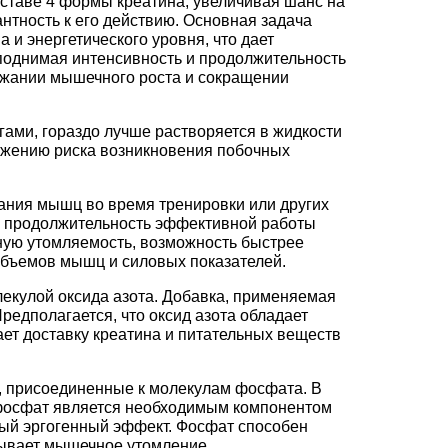
оставе 4 формы креатина, увеличивая шанс на
нтность к его действию. Основная задача
 и энергетического уровня, что дает
однимая интенсивность и продолжительность
ржании мышечного роста и сокращении
гами, гораздо лучше растворяется в жидкости
нижению риска возникновения побочных
тания мышц во время тренировки или других
на продолжительность эффективной работы
ую утомляемость, возможность быстрее
 объемов мышц и силовых показателей.
лекулой оксида азота. Добавка, применяемая
едполагается, что оксид азота обладает
ет доставку креатина и питательных веществ
а, присоединенные к молекулам фосфата. В
 фосфат является необходимым компонентом
ный эргогенный эффект. Фосфат способен
зывает мышечное утомление.