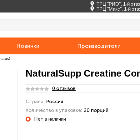
ТРЦ "РИО", 1-й эта
ТРЦ "Макс", 1-й эт
Новинки
Производители
caps)
NaturalSupp Creatine Co
0 отзывов
Страна:
Россия
Количество в упаковке:
20 порций
Нет в наличии