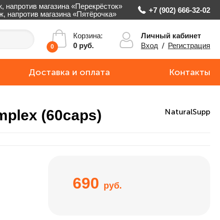
ж, напротив магазина «Перекрёсток»
+7 (902) 666-32-02
аж, напротив магазина «Пятёрочка»
Личный кабинет
Корзина:
Вход
/
Регистрация
0 руб.
0
Доставка и оплата
Контакты
mplex (60caps)
NaturalSupp
690
руб.