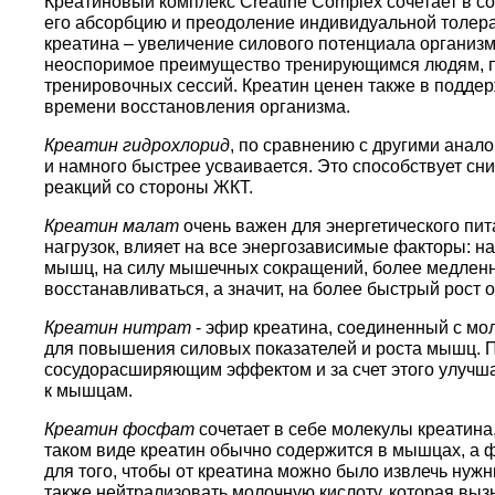
Креатиновый комплекс Creatine Complex сочетает в с
его абсорбцию и преодоление индивидуальной толера
креатина – увеличение силового потенциала организма
неоспоримое преимущество тренирующимся людям, п
тренировочных сессий. Креатин ценен также в подде
времени восстановления организма.
Креатин гидрохлорид
, по сравнению с другими анало
и намного быстрее усваивается. Это способствует с
реакций со стороны ЖКТ.
Креатин малат
очень важен для энергетического пи
нагрузок, влияет на все энергозависимые факторы: 
мышц, на силу мышечных сокращений, более медленн
восстанавливаться, а значит, на более быстрый рост
Креатин нитрат
- эфир креатина, соединенный с мо
для повышения силовых показателей и роста мышц. Пр
сосудорасширяющим эффектом и за счет этого улучша
к мышцам.
Креатин фосфат
сочетает в себе молекулы креатин
таком виде креатин обычно содержится в мышцах, а
для того, чтобы от креатина можно было извлечь нуж
также нейтрализовать молочную кислоту, которая вы