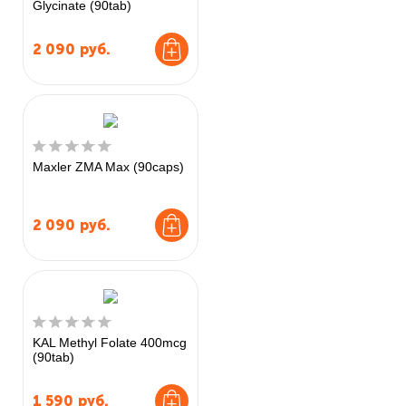
Glycinate (90tab)
2 090
руб.
Maxler ZMA Max (90caps)
2 090
руб.
KAL Methyl Folate 400mcg
(90tab)
1 590
руб.