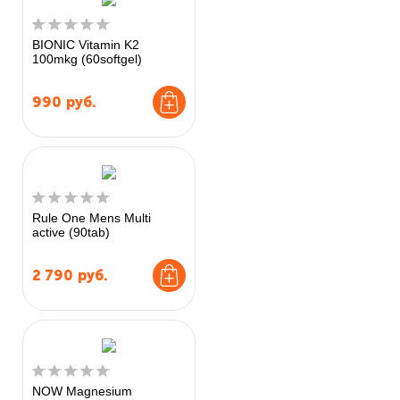
BIONIC Vitamin K2
100mkg (60softgel)
990
руб.
Rule One Mens Multi
active (90tab)
2 790
руб.
NOW Magnesium