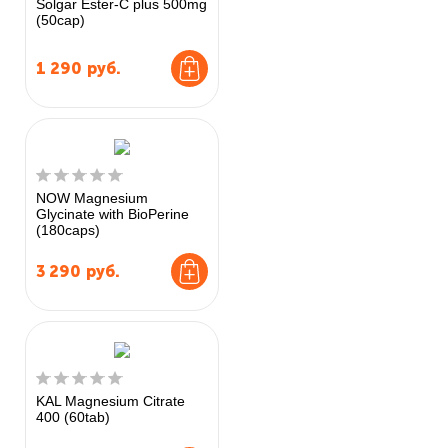
Solgar Ester-C plus 500mg
(50cap)
1 290
руб.
NOW Magnesium
Glycinate with BioPerine
(180caps)
3 290
руб.
KAL Magnesium Citrate
400 (60tab)