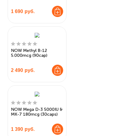
1 690
руб.
NOW Methyl B-12
5.000mcg (90cap)
2 490
руб.
NOW Mega D-3 5000IU &
MK-7 180mcg (30caps)
1 390
руб.