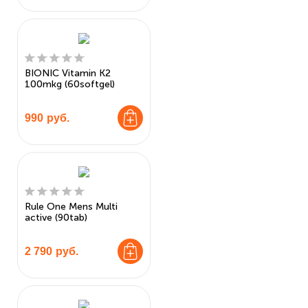
BIONIC Vitamin K2
100mkg (60softgel)
990
руб.
Rule One Mens Multi
active (90tab)
2 790
руб.