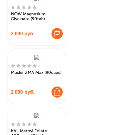
NOW Magnesium
Glycinate (90tab)
2 090
руб.
Maxler ZMA Max (90caps)
2 090
руб.
KAL Methyl Folate