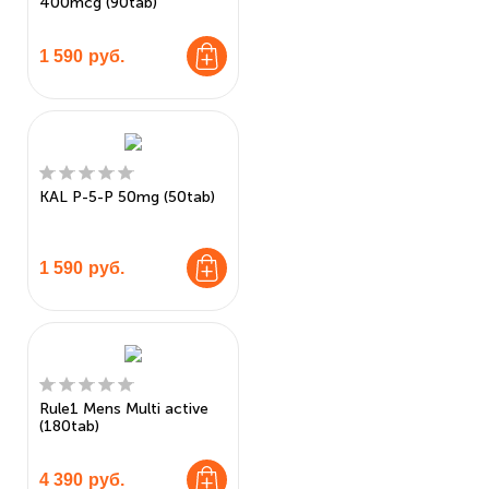
400mcg (90tab)
1 590
руб.
KAL P-5-P 50mg (50tab)
1 590
руб.
Rule1 Mens Multi active
(180tab)
4 390
руб.