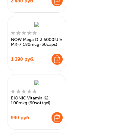
2 490
руб.
NOW Mega D-3 5000IU &
MK-7 180mcg (30caps)
1 390
руб.
BIONIC Vitamin K2
100mkg (60softgel)
990
руб.