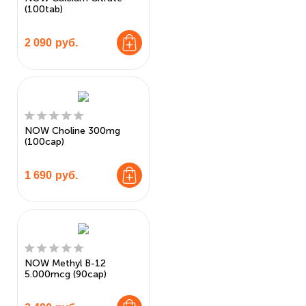
(100tab)
2 090
руб.
NOW Choline 300mg
(100cap)
1 690
руб.
NOW Methyl B-12
5.000mcg (90cap)