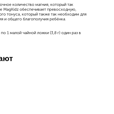
точное количество магния, который так
de MagKidz обеспечивает превосходную,
го тонуса, который также так необходим для
ия и общего благополучия ребёнка.
по 1 малой чайной ложки (3,8 г) один раз в
пают