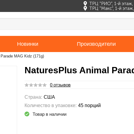
ТРЦ "РИО", 1-й этаж
ТРЦ "Макс", 1-й эта
Новинки
Производители
 Parade MAG Kidz (171g)
NaturesPlus Animal Para
0 отзывов
Страна:
США
Количество в упаковке:
45 порций
Товар в наличии