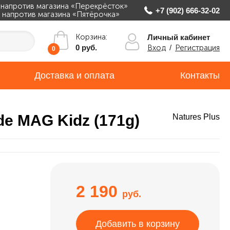
, напротив магазина «Перекрёсток»
+7 (902) 666-32-02
ж, напротив магазина «Пятёрочка»
Корзина:
Личный кабинет
Вход
/
Регистрация
0 руб.
0
Доставка и оплата
Контакты
de MAG Kidz (171g)
Natures Plus
2 190
руб.
Добавить в корзину