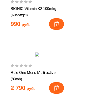
BIONIC Vitamin K2 100mkg
(60softgel)
990
руб.
Rule One Mens Multi active
(90tab)
2 790
руб.