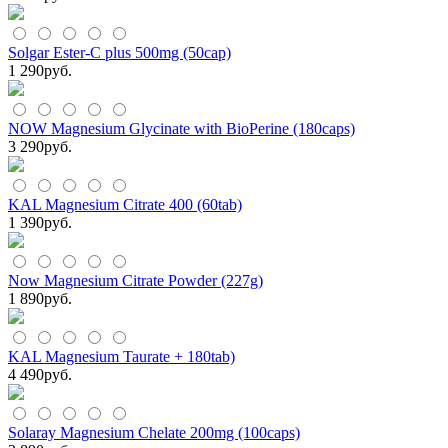
Solgar Ester-C plus 500mg (50cap)
1 290
руб.
NOW Magnesium Glycinate with BioPerine (180caps)
3 290
руб.
KAL Magnesium Citrate 400 (60tab)
1 390
руб.
Now Magnesium Citrate Powder (227g)
1 890
руб.
KAL Magnesium Taurate + 180tab)
4 490
руб.
Solaray Magnesium Chelate 200mg (100caps)