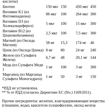
кислоты)
Биотин
150 мкг
150
450 мкг
450
Витамин K1 (из
88 мкг
100
264 мкг
300
Фитоменадиона)
Витамин D3 (из
5 мкг
100
15 мкг
300
Холекальциферол)
Витамин B12 (из
2,5 мкг
100
7,5 мкг
300
Цианокобаламина)
Магний (из Оксида
58 мг
15,3
174 мг
46
Магния)
Цинк (из Оксида Цинка)
8 мг
80
24 мг
240
Железо (из Сульфата
6,7 мг
48
20,1 мг
144
Железа)
Медь (из Сульфата Меди
1 мг
100
3 мг
300
)
Марганец (из Марганца
1 мг
50
3 мг
150
Сульфата Моногидрата)
*РДД не установлена.
** % от РДД (согласно Директиве ЕС (No.) 1169/2011).
Прочие ингредиенты: желатин, влагоудерживающие вещества
(глицерин, вода), красители (хлорофиллин, оксид железа