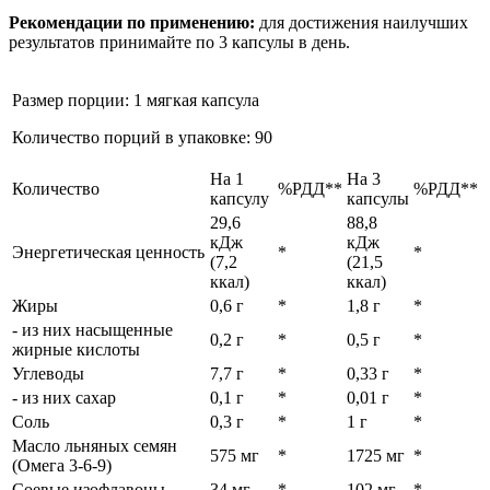
Рекомендации по применению:
для достижения наилучших
результатов принимайте по 3 капсулы в день.
Размер порции: 1 мягкая капсула
Количество порций в упаковке: 90
На 1
На 3
Количество
%РДД**
%РДД**
капсулу
капсулы
29,6
88,8
кДж
кДж
Энергетическая ценность
*
*
(7,2
(21,5
ккал)
ккал)
Жиры
0,6 г
*
1,8 г
*
- из них насыщенные
0,2 г
*
0,5 г
*
жирные кислоты
Углеводы
7,7 г
*
0,33 г
*
- из них сахар
0,1 г
*
0,01 г
*
Соль
0,3 г
*
1 г
*
Масло льняных семян
575 мг
*
1725 мг
*
(Омега 3-6-9)
Соевые изофлавоны
34 мг
*
102 мг
*