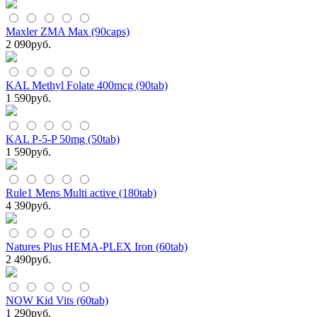
Maxler ZMA Max (90caps)
2 090
руб.
KAL Methyl Folate 400mcg (90tab)
1 590
руб.
KAL P-5-P 50mg (50tab)
1 590
руб.
Rule1 Mens Multi active (180tab)
4 390
руб.
Natures Plus HEMA-PLEX Iron (60tab)
2 490
руб.
NOW Kid Vits (60tab)
1 290
руб.