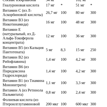
Гиалуроновая кислота
17 мг
*
51 мг
*
Витамин С (из Л-
26,7 мг
100
80 мг
300
Аскорбиновой кислоты)
Витамин B3 (из
16 мг
100
48 мг
300
Никотинамида)
Витамин E
(натуральный, из Д-
12 мг
100
36 мг
300
Альфа-Токоферола
концентрата)
Витамин B5 (из Кальция
5 мг
8,3
15 мг
250
Пантотената)
Витамин B2 (из
1,4 мг
100
4,2 мг
300
Рибофлавина)
Витамин B6 (из
Пиридоксина
1,4 мг
100
4,2 мг
300
Гидрохлорида)
Витамин B1 (из Тиамина
1,1 мг
100
3,3 мг
300
Мононитрата)
Витамин A (из Ретинола
0,8 мг
100
2,4 мг
300
Пальмитата)
Фолиевая кислота (из
Птероилглутаминовой
200 мкг
100
600 мкг
300