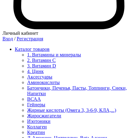
Личный кабинет
Вход
/
Регистрация
Каталог товаров
1. Витамины и минералы
2. Витамин С
3. Витамин D
4. Цинк
Аксессуары
Аминокислоты
Батончики, Печенья, Пасты, Топпинги, Снеки,
Напитки
ВСАА
Гейнеры
Жирные кислоты (Омега 3, 3-6-9, КЛА,...)
Жиросжигатели
Изотоники
Коллаген
Креатин
Л-Аргинин, Цитруллин, Beta-Аланин