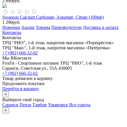
2 890
руб.
Swanson Calcium Carbonate, Aspartate, Citrate (100tab)
1 290
руб.
Новинки
Акции
Товары
Производители
Доставка и оплата
Контакты
Контакты
ТРЦ "РИО", 1-й этаж, напротив магазина «Перекрёсток»
ТРЦ "Макс", 1-й этаж, напротив магазина «Пятёрочка»
+7 (902) 666-32-02
Мы ВКонтакте
FoxFit - Спортивное питание
ТРЦ "РИО", 1-й этаж
Саранск
,
Советская ул., 55А
430005
+7 (902) 666-32-02
Товар добавлен в корзину
Продолжить покупки
Перейти в корзину
×
Выберите свой город
Саранск
Пенза
Тамбов
Ульяновск
Все города
×