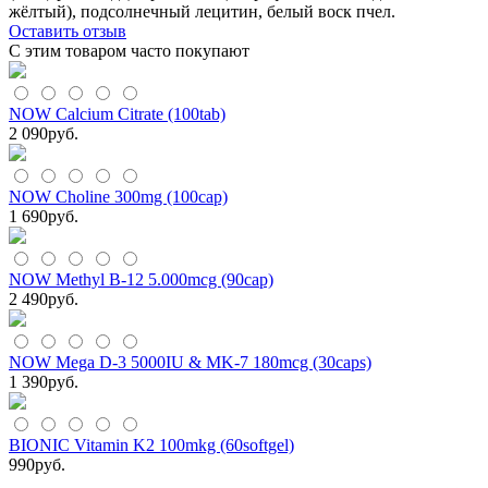
жёлтый), подсолнечный лецитин, белый воск пчел.
Оставить отзыв
С этим товаром часто покупают
NOW Calcium Citrate (100tab)
2 090
руб.
NOW Choline 300mg (100cap)
1 690
руб.
NOW Methyl B-12 5.000mcg (90cap)
2 490
руб.
NOW Mega D-3 5000IU & MK-7 180mcg (30caps)
1 390
руб.
BIONIC Vitamin K2 100mkg (60softgel)
990
руб.