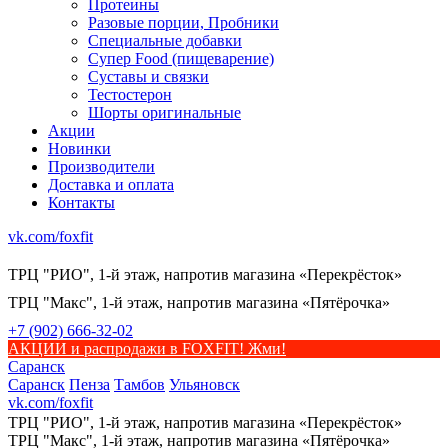
Протеины
Разовые порции, Пробники
Специальные добавки
Супер Food (пищеварение)
Суставы и связки
Тестостерон
Шорты оригинальные
Акции
Новинки
Производители
Доставка и оплата
Контакты
vk.com/foxfit
ТРЦ "РИО", 1-й этаж, напротив магазина «Перекрёсток»
ТРЦ "Макс", 1-й этаж, напротив магазина «Пятёрочка»
+7 (902) 666-32-02
АКЦИИ и распродажи в FOXFIT! Жми!
Саранск
Саранск
Пенза
Тамбов
Ульяновск
vk.com/foxfit
ТРЦ "РИО", 1-й этаж, напротив магазина «Перекрёсток»
ТРЦ "Макс", 1-й этаж, напротив магазина «Пятёрочка»