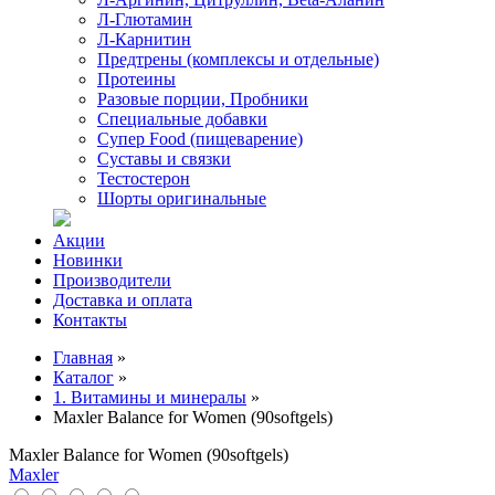
Л-Глютамин
Л-Карнитин
Предтрены (комплексы и отдельные)
Протеины
Разовые порции, Пробники
Специальные добавки
Супер Food (пищеварение)
Суставы и связки
Тестостерон
Шорты оригинальные
Акции
Новинки
Производители
Доставка и оплата
Контакты
Главная
»
Каталог
»
1. Витамины и минералы
»
Maxler Balance for Women (90softgels)
Maxler Balance for Women (90softgels)
Maxler