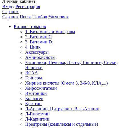
Личный кабинет
Вход
/
Регистрация
Саранск
Саранск
Пенза
Тамбов
Ульяновск
Каталог товаров
1. Витамины и минералы
2. Витамин С
3. Витамин D
4. Цинк
Аксессуары
Аминокислоты
Батончики, Печенья, Пасты, Топпинги, Снеки,
Напитки
ВСАА
Гейнеры
Жирные кислоты (Омега 3, 3-6-9, КЛА,...)
Жиросжигатели
Изотоники
Коллаген
Креатин
Л-Аргинин, Цитруллин, Beta-Аланин
Л-Глютамин
Л-Карнитин
Предтрены (комплексы и отдельные)