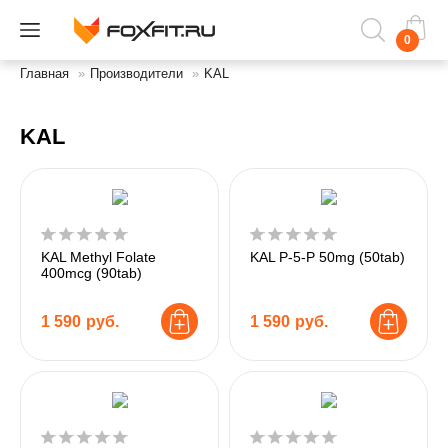
0
Главная
»
Производители
»
KAL
KAL
KAL Methyl Folate
KAL P-5-P 50mg (50tab)
400mcg (90tab)
1 590
руб.
1 590
руб.