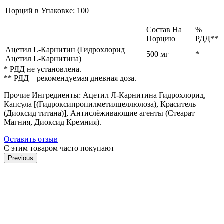
Порций в Упаковке: 100
Состав На
%
Порцию
РДД**
Ацетил L-Карнитин (Гидрохлорид
500 мг
*
Ацетил L-Карнитина)
* РДД не установлена.
** РДД – рекомендуемая дневная доза.
Прочие Ингредиенты: Ацетил Л-Карнитина Гидрохлорид,
Капсула [(Гидроксипропилметилцеллюлоза), Краситель
(Диоксид титана)], Антислёживающие агенты (Стеарат
Магния, Диоксид Кремния).
Оставить отзыв
С этим товаром часто покупают
Previous