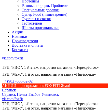
Протеины
Разовые порции, Пробники
Специальные добавки
Супер Food (пищеварение)
Суставы и связки
Тестостерон
Шорты оригинальные
Акции
Новинки
Производители
Доставка и оплата
Контакты
vk.com/foxfit
ТРЦ "РИО", 1-й этаж, напротив магазина «Перекрёсток»
ТРЦ "Макс", 1-й этаж, напротив магазина «Пятёрочка»
+7 (902) 666-32-02
АКЦИИ и распродажи в FOXFIT! Жми!
Саранск
Саранск
Пенза
Тамбов
Ульяновск
vk.com/foxfit
ТРЦ "РИО", 1-й этаж, напротив магазина «Перекрёсток»
ТРЦ "Макс", 1-й этаж, напротив магазина «Пятёрочка»