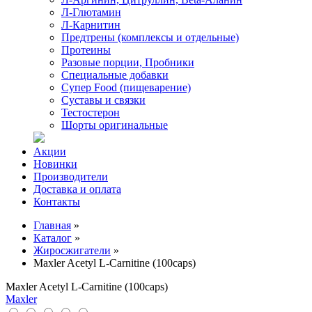
Л-Глютамин
Л-Карнитин
Предтрены (комплексы и отдельные)
Протеины
Разовые порции, Пробники
Специальные добавки
Супер Food (пищеварение)
Суставы и связки
Тестостерон
Шорты оригинальные
Акции
Новинки
Производители
Доставка и оплата
Контакты
Главная
»
Каталог
»
Жиросжигатели
»
Maxler Acetyl L-Carnitine (100caps)
Maxler Acetyl L-Carnitine (100caps)
Maxler