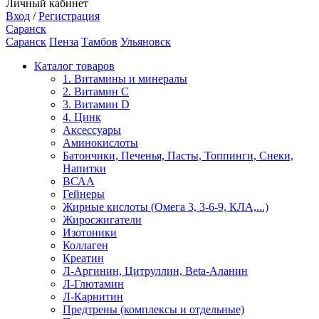
Личный кабинет
Вход
/
Регистрация
Саранск
Саранск
Пенза
Тамбов
Ульяновск
Каталог товаров
1. Витамины и минералы
2. Витамин С
3. Витамин D
4. Цинк
Аксессуары
Аминокислоты
Батончики, Печенья, Пасты, Топпинги, Снеки,
Напитки
ВСАА
Гейнеры
Жирные кислоты (Омега 3, 3-6-9, КЛА,...)
Жиросжигатели
Изотоники
Коллаген
Креатин
Л-Аргинин, Цитруллин, Beta-Аланин
Л-Глютамин
Л-Карнитин
Предтрены (комплексы и отдельные)