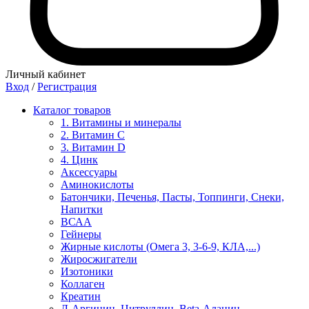
Личный кабинет
Вход
/
Регистрация
Каталог товаров
1. Витамины и минералы
2. Витамин С
3. Витамин D
4. Цинк
Аксессуары
Аминокислоты
Батончики, Печенья, Пасты, Топпинги, Снеки,
Напитки
ВСАА
Гейнеры
Жирные кислоты (Омега 3, 3-6-9, КЛА,...)
Жиросжигатели
Изотоники
Коллаген
Креатин
Л-Аргинин, Цитруллин, Beta-Аланин