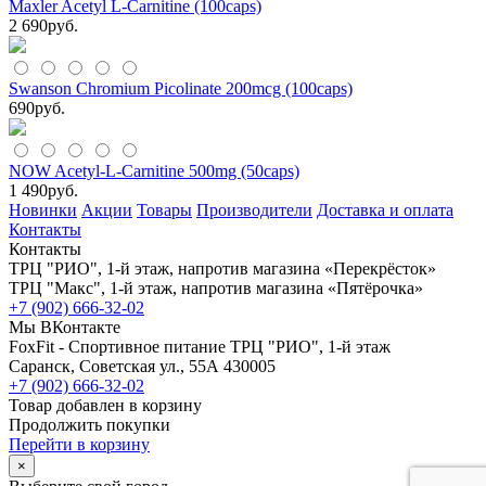
Maxler Acetyl L-Carnitine (100caps)
2 690
руб.
Swanson Chromium Picolinate 200mcg (100caps)
690
руб.
NOW Acetyl-L-Carnitine 500mg (50caps)
1 490
руб.
Новинки
Акции
Товары
Производители
Доставка и оплата
Контакты
Контакты
ТРЦ "РИО", 1-й этаж, напротив магазина «Перекрёсток»
ТРЦ "Макс", 1-й этаж, напротив магазина «Пятёрочка»
+7 (902) 666-32-02
Мы ВКонтакте
FoxFit - Спортивное питание
ТРЦ "РИО", 1-й этаж
Саранск
,
Советская ул., 55А
430005
+7 (902) 666-32-02
Товар добавлен в корзину
Продолжить покупки
Перейти в корзину
×