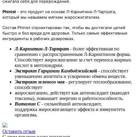
сжигала себя для
перерождения.
Phinist
- это продукт на основе Л-Карнитина-Л-Тартрата,
который
мы называем мягким жиросжигателем.
Состав Phinist спроектирован так, чтобы вы достигали целей
быстро и без вреда для здоровья.
Только самые эффективные
ингредиенты в рабочих дозировках.
Л-Карнитин-Л-Тартрат
- более эффективная по
сравнению с распространенным Л-Карнитином форма.
Способствует жиросжиганию за счет переноса жирных
кислот в митохондрии.
Экстракт Гарцинии Камбоджийско
й
- способствует
уменьшению аппетита и ускорению обмена веществ.
Экстракт зеленого чая
- регулирует теплообразование,
способствует
жиросжиганию, действует как антиоксидант (выводит
токсины), повышает энергию и работоспособность.
Витамин С
- сильнейший антиоксидант,
поддержка жиросжигающего эффекта и иммунитета
организма.
Оставить отзыв
С этим товаром часто покупают