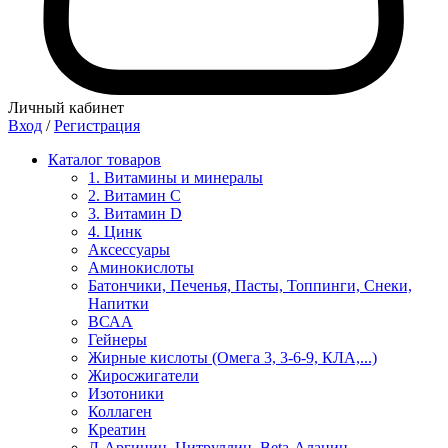
Личный кабинет
Вход
/
Регистрация
Каталог товаров
1. Витамины и минералы
2. Витамин С
3. Витамин D
4. Цинк
Аксессуары
Аминокислоты
Батончики, Печенья, Пасты, Топпинги, Снеки,
Напитки
ВСАА
Гейнеры
Жирные кислоты (Омега 3, 3-6-9, КЛА,...)
Жиросжигатели
Изотоники
Коллаген
Креатин
Л-Аргинин, Цитруллин, Beta-Аланин