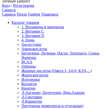
Личный кабинет
Вход
/
Регистрация
Саранск
Саранск
Пенза
Тамбов
Ульяновск
Каталог товаров
1. Витамины и минералы
2. Витамин С
3. Витамин D
4. Цинк
Аксессуары
Аминокислоты
Батончики, Печенья, Пасты, Топпинги, Снеки,
Напитки
ВСАА
Гейнеры
Жирные кислоты (Омега 3, 3-6-9, КЛА,...)
Жиросжигатели
Изотоники
Коллаген
Креатин
Л-Аргинин, Цитруллин, Beta-Аланин
Л-Глютамин
Л-Карнитин
Предтрены (комплексы и отдельные)