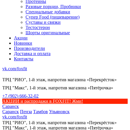
Протеины
Разовые порции, Пробники
Специальные добавки
Супер Food (пищеварение)
Суставы и связки
Тестостерон
Шорты оригинальные
Акции
Новинки
Производители
Доставка и оплата
Контакты
vk.com/foxfit
ТРЦ "РИО", 1-й этаж, напротив магазина «Перекрёсток»
ТРЦ "Макс", 1-й этаж, напротив магазина «Пятёрочка»
+7 (902) 666-32-02
АКЦИИ и распродажи в FOXFIT! Жми!
Саранск
Саранск
Пенза
Тамбов
Ульяновск
vk.com/foxfit
ТРЦ "РИО", 1-й этаж, напротив магазина «Перекрёсток»
ТРЦ "Макс", 1-й этаж, напротив магазина «Пятёрочка»