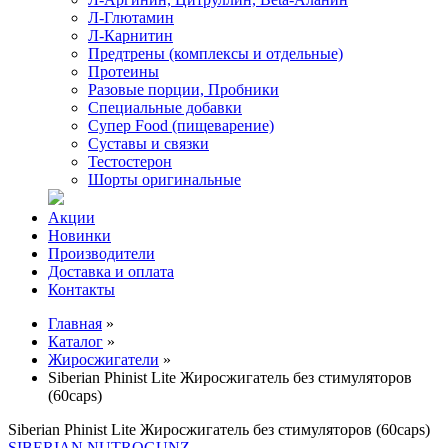
Л-Глютамин
Л-Карнитин
Предтрены (комплексы и отдельные)
Протеины
Разовые порции, Пробники
Специальные добавки
Супер Food (пищеварение)
Суставы и связки
Тестостерон
Шорты оригинальные
Акции
Новинки
Производители
Доставка и оплата
Контакты
Главная
»
Каталог
»
Жиросжигатели
»
Siberian Phinist Lite Жиросжигатель без стимуляторов
(60caps)
Siberian Phinist Lite Жиросжигатель без стимуляторов (60caps)
SIBERIAN NUTROGUNZ