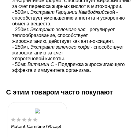
Л-Карнитином форма. Способствует жиросжиганию
за счет переноса жирных кислот в митохондрии.
- 500мг.
Экстракт Гарцинии Камбоджийско
й -
способствует уменьшению аппетита и ускорению
обмена веществ.
- 250мг.
Экстракт зеленого чая
- регулирует
теплообразование, способствует
жиросжиганию, действует как анти-оксидант.
- 250мг.
Экстракт зеленого кофе
- способствует
жиросжиганию за счет
хлорогеновой кислоты.
- 50мг.
Витамин С
- Поддрежка жиросжигающего
эффекта и иммунитета организма.
С этим товаром часто покупают
Mutant Carnitine (90cap)