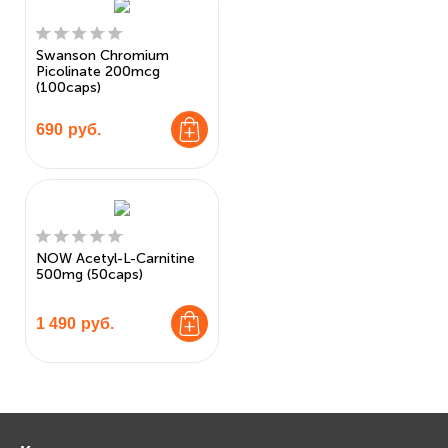
Swanson Chromium
Picolinate 200mcg
(100caps)
690
руб.
NOW Acetyl-L-Carnitine
500mg (50caps)
1 490
руб.