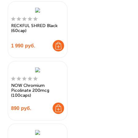
RECKFUL SHRED Black
(60cap)
1 990
руб.
NOW Chromium
Picolinate 200mcg
(100caps)
890
руб.