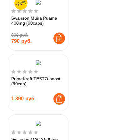
-20%
Swanson Muira Puama
400mg (90caps)
990 руб.
790
руб.
PrimeKraft TESTO boost
(90cap)
1 390
руб.
Swanson MACA 500mg