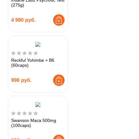
Insane Labz Psychotic Test
(275g)
4 990
руб.
Reckful Yohimbe + B6
(60caps)
990
руб.
Swanson Maca 500mg
(100caps)