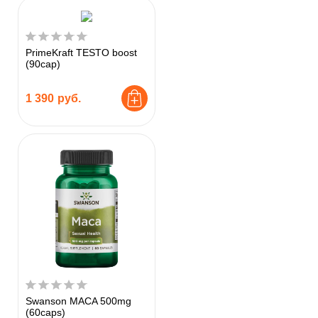
PrimeKraft TESTO boost
(90cap)
1 390
руб.
Swanson MACA 500mg
(60caps)