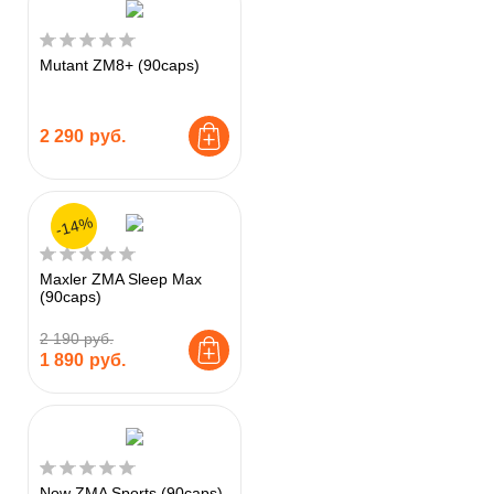
Mutant ZM8+ (90caps)
2 290
руб.
-14%
Maxler ZMA Sleep Max
(90caps)
2 190 руб.
1 890
руб.
Now ZMA Sports (90caps)