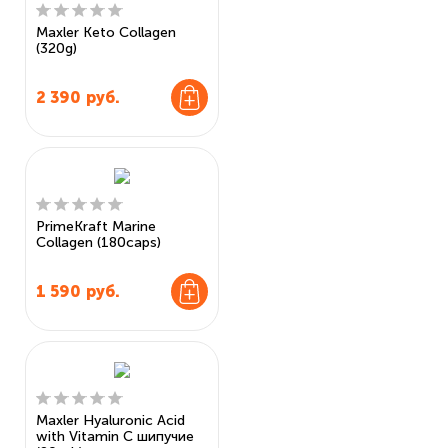
Maxler Keto Collagen
(320g)
2 390
руб.
PrimeKraft Marine
Collagen (180caps)
1 590
руб.
Maxler Hyaluronic Acid
with Vitamin C шипучие