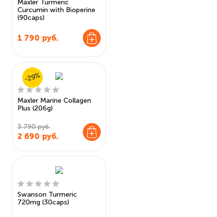
Maxler Turmeric
Curcumin with Bioperine
(90caps)
1 790
руб.
-29%
Maxler Marine Collagen
Plus (206g)
3 790 руб.
2 690
руб.
Swanson Turmeric
720mg (30caps)