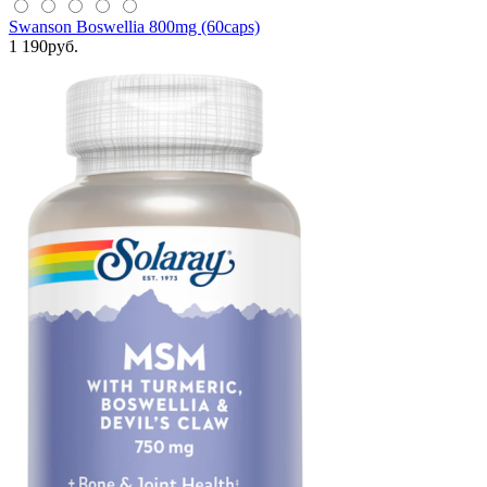
Swanson Boswellia 800mg (60caps)
1 190
руб.