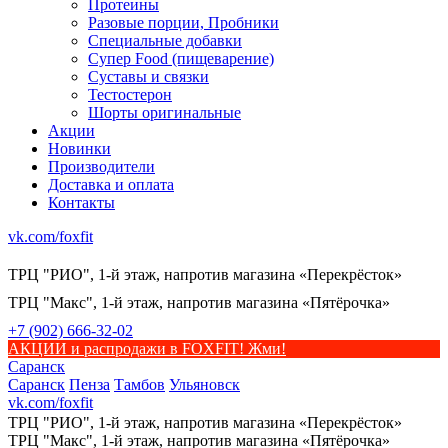
Протеины
Разовые порции, Пробники
Специальные добавки
Супер Food (пищеварение)
Суставы и связки
Тестостерон
Шорты оригинальные
Акции
Новинки
Производители
Доставка и оплата
Контакты
vk.com/foxfit
ТРЦ "РИО", 1-й этаж, напротив магазина «Перекрёсток»
ТРЦ "Макс", 1-й этаж, напротив магазина «Пятёрочка»
+7 (902) 666-32-02
АКЦИИ и распродажи в FOXFIT! Жми!
Саранск
Саранск
Пенза
Тамбов
Ульяновск
vk.com/foxfit
ТРЦ "РИО", 1-й этаж, напротив магазина «Перекрёсток»
ТРЦ "Макс", 1-й этаж, напротив магазина «Пятёрочка»