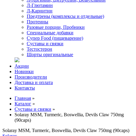
Л-Глютамин
Л-Карнитин
Предтрены (комплексы и отдельные)
Протеины
Разовые порции, Пробники
Специальные добавки
Супер Food (пищеварение)
Суставы и связки
Тестостерон
Шорты оригинальные
Акции
Новинки
Производители
Доставка и оплата
Контакты
Главная
»
Каталог
»
Суставы и связки
»
Solaray MSM, Turmeric, Boswellia, Devils Claw 750mg
(90caps)
Solaray MSM, Turmeric, Boswellia, Devils Claw 750mg (90caps)
Solaray