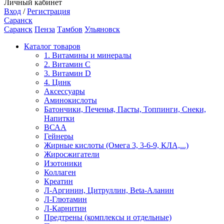
Личный кабинет
Вход
/
Регистрация
Саранск
Саранск
Пенза
Тамбов
Ульяновск
Каталог товаров
1. Витамины и минералы
2. Витамин С
3. Витамин D
4. Цинк
Аксессуары
Аминокислоты
Батончики, Печенья, Пасты, Топпинги, Снеки,
Напитки
ВСАА
Гейнеры
Жирные кислоты (Омега 3, 3-6-9, КЛА,...)
Жиросжигатели
Изотоники
Коллаген
Креатин
Л-Аргинин, Цитруллин, Beta-Аланин
Л-Глютамин
Л-Карнитин
Предтрены (комплексы и отдельные)