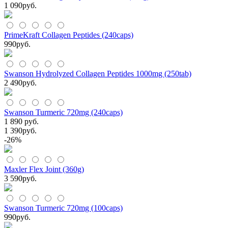
1 090
руб.
PrimeKraft Collagen Peptides (240caps)
990
руб.
Swanson Hydrolyzed Collagen Peptides 1000mg (250tab)
2 490
руб.
Swanson Turmeric 720mg (240caps)
1 890 руб.
1 390
руб.
-26%
Maxler Flex Joint (360g)
3 590
руб.
Swanson Turmeric 720mg (100caps)
990
руб.