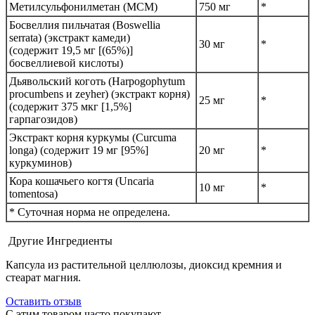
Метилсульфонилметан (МСМ)
750 мг
*
Босвеллия пильчатая (Boswellia
serrata) (экстракт камеди)
30 мг
*
(содержит 19,5 мг [(65%)]
босвеллиевой кислоты)
Дьявольский коготь (Harpogophytum
procumbens и zeyher) (экстракт корня)
25 мг
*
(содержит 375 мкг [1,5%]
гарпагозидов)
Экстракт корня куркумы (Curcuma
longa) (содержит 19 мг [95%]
20 мг
*
куркуминов)
Кора кошачьего когтя (Uncaria
10 мг
*
tomentosa)
* Суточная норма не определена.
Другие Ингредиенты
Капсула из растительной целлюлозы, диоксид кремния и
стеарат магния.
Оставить отзыв
С этим товаром часто покупают