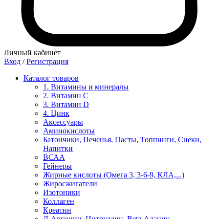
Личный кабинет
Вход
/
Регистрация
Каталог товаров
1. Витамины и минералы
2. Витамин С
3. Витамин D
4. Цинк
Аксессуары
Аминокислоты
Батончики, Печенья, Пасты, Топпинги, Снеки,
Напитки
ВСАА
Гейнеры
Жирные кислоты (Омега 3, 3-6-9, КЛА,...)
Жиросжигатели
Изотоники
Коллаген
Креатин
Л-Аргинин, Цитруллин, Beta-Аланин