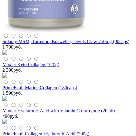
Solaray MSM, Turmeric, Boswellia, Devils Claw 750mg (90caps)
1 790
руб.
Maxler Keto Collagen (320g)
2 390
руб.
PrimeKraft Marine Collagen (180caps)
1 590
руб.
Maxler Hyaluronic Acid with Vitamin C шипучие (20tab)
490
руб.
PrimeKraft Collagen Hyaluronic Acid (200g)