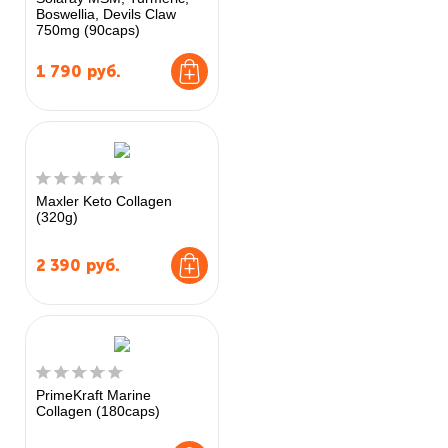
Boswellia, Devils Claw
750mg (90caps)
1 790
руб.
Maxler Keto Collagen
(320g)
2 390
руб.
PrimeKraft Marine
Collagen (180caps)