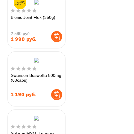
-23%
Bionic Joint Flex (350g)
2 590 руб.
1 990
руб.
Swanson Boswellia 800mg
(60caps)
1 190
руб.
Solaray MSM, Turmeric,