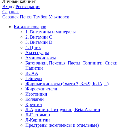
Личный кабинет
Вход
/
Регистрация
Саранск
Саранск
Пенза
Тамбов
Ульяновск
Каталог товаров
1. Витамины и минералы
2. Витамин С
3. Витамин D
4. Цинк
Аксессуары
Аминокислоты
Батончики, Печенья, Пасты, Топпинги, Снеки,
Напитки
ВСАА
Гейнеры
Жирные кислоты (Омега 3, 3-6-9, КЛА,...)
Жиросжигатели
Изотоники
Коллаген
Креатин
Л-Аргинин, Цитруллин, Beta-Аланин
Л-Глютамин
Л-Карнитин
Предтрены (комплексы и отдельные)