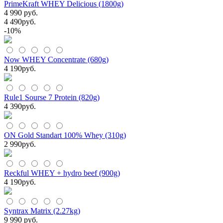
PrimeKraft WHEY Delicious (1800g)
4 990 руб.
4 490
руб.
-10%
Now WHEY Concentrate (680g)
4 190
руб.
Rule1 Sourse 7 Protein (820g)
4 390
руб.
ON Gold Standart 100% Whey (310g)
2 990
руб.
Reckful WHEY + hydro beef (900g)
4 190
руб.
Syntrax Matrix (2.27kg)
9 990 руб.