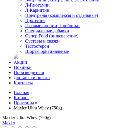
Л-Глютамин
Л-Карнитин
Предтрены (комплексы и отдельные)
Протеины
Разовые порции, Пробники
Специальные добавки
Супер Food (пищеварение)
Суставы и связки
Тестостерон
Шорты оригинальные
Акции
Новинки
Производители
Доставка и оплата
Контакты
Главная
»
Каталог
»
Протеины
»
Maxler Ultra Whey (750g)
Maxler Ultra Whey (750g)
Maxler