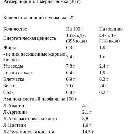
Размер порции: 1 мерная ложка (30 г)
Количество порций в упаковке: 25
Количество
На 100 г
На порцию
1658 кДж
497 кДж
Энергетическая ценность
(395 ккал)
(118 ккал)
Жиры
6,3 г
1,9 г
- из них насыщенные жирные
3,4 г
1 г
кислоты
Углеводы
7,8 г
2,4 г
- из них сахар
6,4 г
1,9 г
Клетчатка
0,9 г
0,3 г
Белки
79 г
24 г
Соль
0,8 г
0,2 г
Аминокислотный профиль на 100 г
Л-Аланин
4,1 г
Л-Аргинин
2,1 г
Л-Аспарагиновая кислота
8,8 г
Л-Цистеин
1,9 г
Л-Глутаминовая кислота
14,5 г