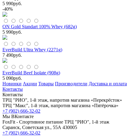
5 990
руб.
-40%
ON Gold Standart 100% Whey (682g)
5 990
руб.
EverBuild Ultra Whey (2271g)
7 490
руб.
EverBuild Beef Isolate (908g)
5 090
руб.
Новинки
Акции
Товары
Производители
Доставка и оплата
Контакты
Контакты
ТРЦ "РИО", 1-й этаж, напротив магазина «Перекрёсток»
ТРЦ "Макс", 1-й этаж, напротив магазина «Пятёрочка»
+7 (902) 666-32-02
Мы ВКонтакте
FoxFit - Спортивное питание
ТРЦ "РИО", 1-й этаж
Саранск
,
Советская ул., 55А
430005
+7 (902) 666-32-02