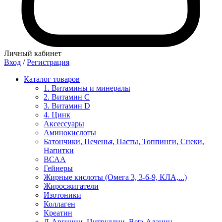
Личный кабинет
Вход
/
Регистрация
Каталог товаров
1. Витамины и минералы
2. Витамин С
3. Витамин D
4. Цинк
Аксессуары
Аминокислоты
Батончики, Печенья, Пасты, Топпинги, Снеки,
Напитки
ВСАА
Гейнеры
Жирные кислоты (Омега 3, 3-6-9, КЛА,...)
Жиросжигатели
Изотоники
Коллаген
Креатин
Л-Аргинин, Цитруллин, Beta-Аланин