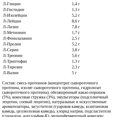
Л-Глицин
1,4 г
Л-Гистидин
1,3 г
Л-Изолейцин
5,2 г
Л-Лейцин
8,6 г
Л-Лизин
7,8 г
Л-Метионин
1,7 г
Л-Фенилаланин
2,5 г
Л-Пролин
5,2 г
Л-Серин
3,8 г
Л-Треонин
5,6 г
Л-Триптофан
1,3 г
Л-Тирозин
2,3 г
Л-Валин
5 г
Состав: смесь протеинов (концентрат сывороточного
протеина, изолят сывороточного протеина, гидролизат
сывороточного протеина), обезжиренный какао-порошок
(5%), кокосовая стружка (3%), эмульгаторы (подсолнечный
лецитин, соевый лецитин), натуральные и искусственные
ароматизаторы, загустители (гуаровая камедь, ксантановая
камедь, целлюлозная камедь), хлорид натрия, подсластители
(сукралоза, ацесульфам-К), мультиферментный комплекс