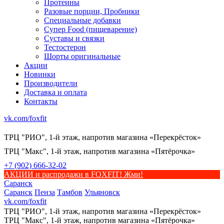
Протеины
Разовые порции, Пробники
Специальные добавки
Супер Food (пищеварение)
Суставы и связки
Тестостерон
Шорты оригинальные
Акции
Новинки
Производители
Доставка и оплата
Контакты
vk.com/foxfit
ТРЦ "РИО", 1-й этаж, напротив магазина «Перекрёсток»
ТРЦ "Макс", 1-й этаж, напротив магазина «Пятёрочка»
+7 (902) 666-32-02
АКЦИИ и распродажи в FOXFIT! Жми!
Саранск
Саранск
Пенза
Тамбов
Ульяновск
vk.com/foxfit
ТРЦ "РИО", 1-й этаж, напротив магазина «Перекрёсток»
ТРЦ "Макс", 1-й этаж, напротив магазина «Пятёрочка»