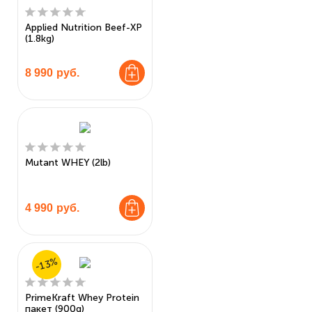
Applied Nutrition Beef-XP
(1.8kg)
8 990
руб.
Mutant WHEY (2lb)
4 990
руб.
-13%
PrimeKraft Whey Protein
пакет (900g)