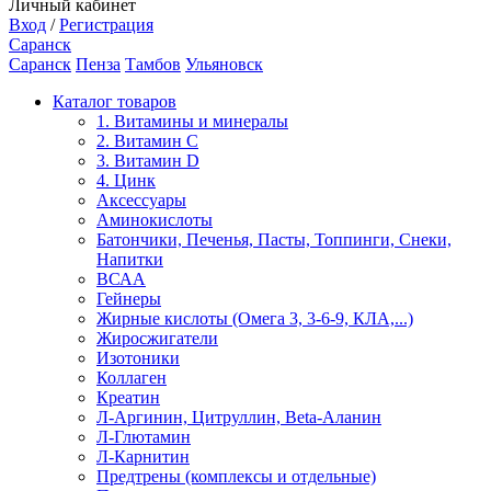
Личный кабинет
Вход
/
Регистрация
Саранск
Саранск
Пенза
Тамбов
Ульяновск
Каталог товаров
1. Витамины и минералы
2. Витамин С
3. Витамин D
4. Цинк
Аксессуары
Аминокислоты
Батончики, Печенья, Пасты, Топпинги, Снеки,
Напитки
ВСАА
Гейнеры
Жирные кислоты (Омега 3, 3-6-9, КЛА,...)
Жиросжигатели
Изотоники
Коллаген
Креатин
Л-Аргинин, Цитруллин, Beta-Аланин
Л-Глютамин
Л-Карнитин
Предтрены (комплексы и отдельные)