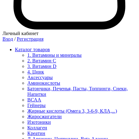
Личный кабинет
Вход
/
Регистрация
Каталог товаров
1. Витамины и минералы
2. Витамин С
3. Витамин D
4. Цинк
Аксессуары
Аминокислоты
Батончики, Печенья, Пасты, Топпинги, Снеки,
Напитки
ВСАА
Гейнеры
Жирные кислоты (Омега 3, 3-6-9, КЛА,...)
Жиросжигатели
Изотоники
Коллаген
Креатин
Л-Аргинин, Цитруллин, Beta-Аланин