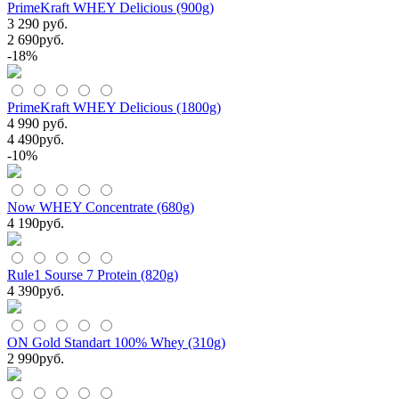
PrimeKraft WHEY Delicious (900g)
3 290 руб.
2 690
руб.
-18%
PrimeKraft WHEY Delicious (1800g)
4 990 руб.
4 490
руб.
-10%
Now WHEY Concentrate (680g)
4 190
руб.
Rule1 Sourse 7 Protein (820g)
4 390
руб.
ON Gold Standart 100% Whey (310g)
2 990
руб.