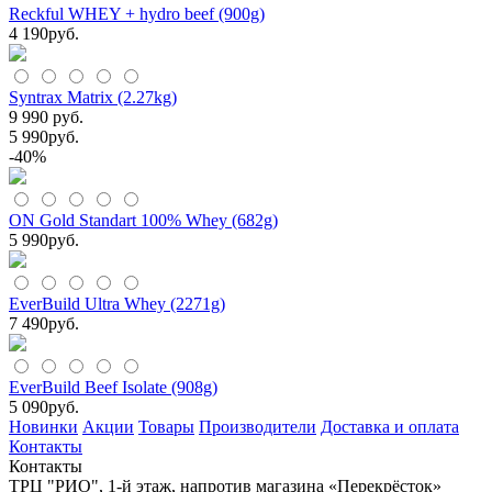
Reckful WHEY + hydro beef (900g)
4 190
руб.
Syntrax Matrix (2.27kg)
9 990 руб.
5 990
руб.
-40%
ON Gold Standart 100% Whey (682g)
5 990
руб.
EverBuild Ultra Whey (2271g)
7 490
руб.
EverBuild Beef Isolate (908g)
5 090
руб.
Новинки
Акции
Товары
Производители
Доставка и оплата
Контакты
Контакты
ТРЦ "РИО", 1-й этаж, напротив магазина «Перекрёсток»