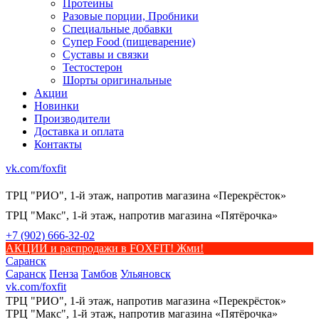
Протеины
Разовые порции, Пробники
Специальные добавки
Супер Food (пищеварение)
Суставы и связки
Тестостерон
Шорты оригинальные
Акции
Новинки
Производители
Доставка и оплата
Контакты
vk.com/foxfit
ТРЦ "РИО", 1-й этаж, напротив магазина «Перекрёсток»
ТРЦ "Макс", 1-й этаж, напротив магазина «Пятёрочка»
+7 (902) 666-32-02
АКЦИИ и распродажи в FOXFIT! Жми!
Саранск
Саранск
Пенза
Тамбов
Ульяновск
vk.com/foxfit
ТРЦ "РИО", 1-й этаж, напротив магазина «Перекрёсток»
ТРЦ "Макс", 1-й этаж, напротив магазина «Пятёрочка»