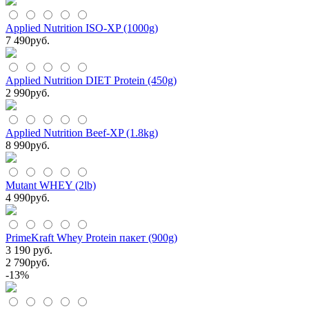
Applied Nutrition ISO-XP (1000g)
7 490
руб.
Applied Nutrition DIET Protein (450g)
2 990
руб.
Applied Nutrition Beef-XP (1.8kg)
8 990
руб.
Mutant WHEY (2lb)
4 990
руб.
PrimeKraft Whey Protein пакет (900g)
3 190 руб.
2 790
руб.
-13%