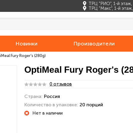
ТРЦ "РИО", 1-й этаж
ТРЦ "Макс", 1-й эта
Новинки
Производители
iMeal Fury Roger's (280g)
OptiMeal Fury Roger's (2
0 отзывов
Страна:
Россия
Количество в упаковке:
20 порций
Нет в наличии