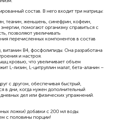
анизм.
рованный состав. В него входит три матрицы:
н, теанин, женьшень, синефрин, кофеин,
энергии, помогают организму справиться с
ть, позволяют увеличивать
ения перечисленных компонентов в состав
, витамин B4, фосфолипиды. Она разработана
троения и настроя.
ышц кровью, что увеличивает объем
ит L-лизин, L-цитруллин малат, бета-аланин –
друг с другом, обеспечивая быстрый,
я в дни, когда нужен дополнительный
едневных дел или физических упражнений.
ных ложки) добавки с 200 мл воды.
ем с половины порции!