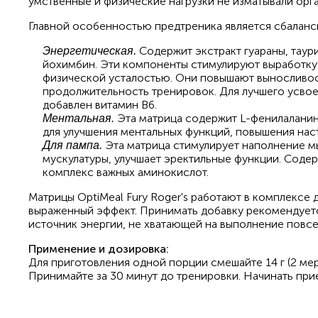
умственные и физические нагрузки не изматывали орг
Главной особенностью предтреника является сбаланси
Содержит экстракт гуараны, таури
Энергетическая.
йохимбин. Эти компоненты стимулируют выработку 
физической усталостью. Они повышают выносливос
продолжительность тренировок. Для лучшего усво
добавлен витамин B6.
Эта матрица содержит L-фенилаланин
Ментальная.
для улучшения ментальных функций, повышения нас
Эта матрица стимулирует наполнение м
Для пампа.
мускулатуры, улучшает эректильные функции. Содерж
комплекс важных аминокислот.
Матрицы OptiMeal Fury Roger's работают в комплексе 
выраженный эффект. Принимать добавку рекомендуетс
источник энергии, не хватающей на выполнение повс
Применение и дозировка:
Для приготовления одной порции смешайте 14 г (2 мер
Принимайте за 30 минут до тренировки. Начинать при