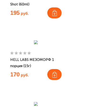
Shot (60ml)
195
руб.
HELL LABS МЕЗОМОРФ 1
порция (15г)
170
руб.