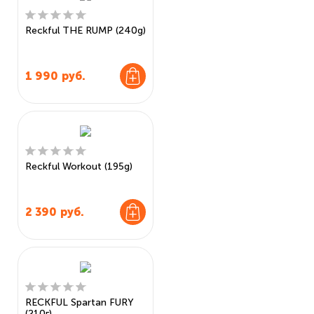
Reckful THE RUMP (240g)
1 990
руб.
Reckful Workout (195g)
2 390
руб.
RECKFUL Spartan FURY
(210г)