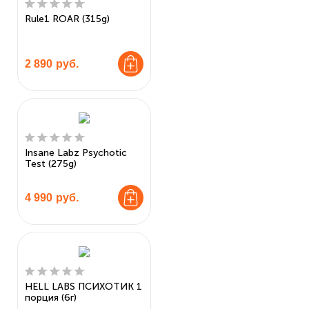
Rule1 ROAR (315g)
2 890
руб.
Insane Labz Psychotic
Test (275g)
4 990
руб.
HELL LABS ПСИХОТИК 1
порция (6г)