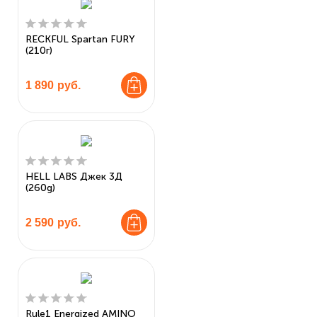
RECKFUL Spartan FURY
(210г)
1 890
руб.
HELL LABS Джек 3Д
(260g)
2 590
руб.
Rule1 Energized AMINO