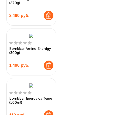
(270g)
2 490
руб.
Bombbar Amino Enerdgy
(300g)
1 490
руб.
BombBar Energy caffeine
(100ml)