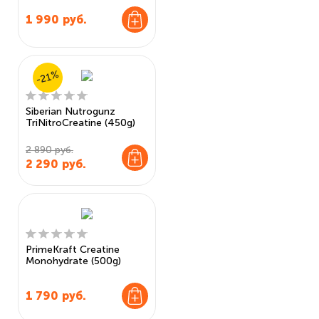
1 990
руб.
-21%
Siberian Nutrogunz
TriNitroCreatine (450g)
2 890 руб.
2 290
руб.
PrimeKraft Creatine
Monohydrate (500g)
1 790
руб.