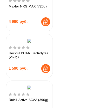
Maxler NRG MAX (720g)
4 990
руб.
Reckful BCAA Electrolytes
(260g)
1 590
руб.
Rule1 Active BCAA (390g)