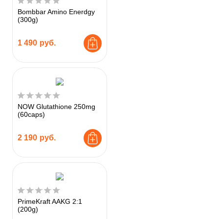
Bombbar Amino Enerdgy
(300g)
1 490
руб.
NOW Glutathione 250mg
(60caps)
2 190
руб.
PrimeKraft AAKG 2:1
(200g)