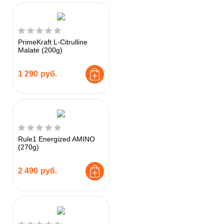
PrimeKraft L-Citrulline
Malate (200g)
1 290
руб.
Rule1 Energized AMINO
(270g)
2 490
руб.