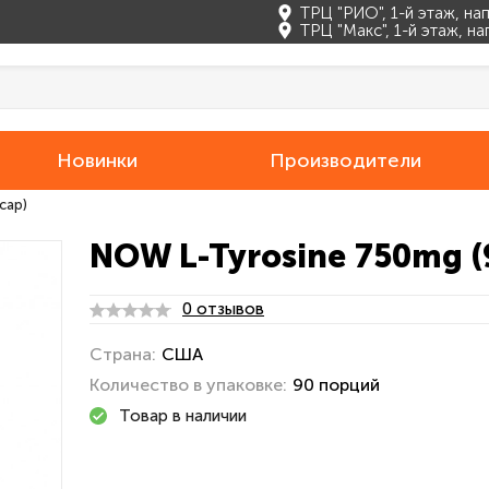
ТРЦ "РИО", 1-й этаж, н
ТРЦ "Макс", 1-й этаж, н
Новинки
Производители
cap)
NOW L-Tyrosine 750mg (
0 отзывов
Страна:
США
Количество в упаковке:
90 порций
Товар в наличии