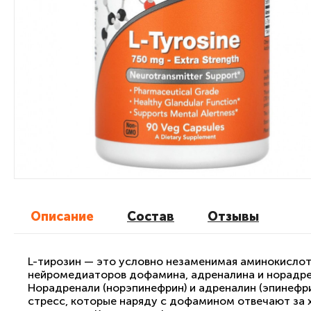
Описание
Cостав
Отзывы
L-тирозин — это условно незаменимая аминокислот
нейромедиаторов дофамина, адреналина и норадрен
Норадренали (норэпинефрин) и адреналин (эпинефр
стресс, которые наряду с дофамином отвечают за