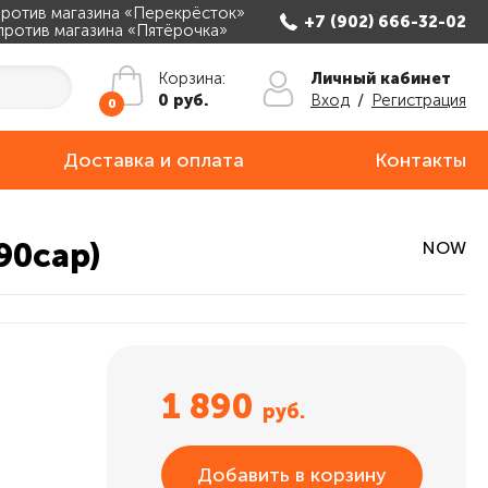
апротив магазина «Перекрёсток»
+7 (902) 666-32-02
апротив магазина «Пятёрочка»
Личный кабинет
Корзина:
Вход
/
Регистрация
0 руб.
0
Доставка и оплата
Контакты
90cap)
NOW
1 890
руб.
Добавить в корзину