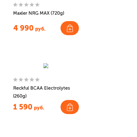
Maxler NRG MAX (720g)
4 990
руб.
Reckful BCAA Electrolytes
(260g)
1 590
руб.