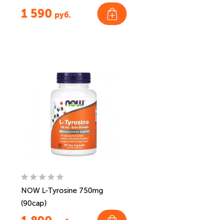
1 590
руб.
NOW L-Tyrosine 750mg
(90cap)