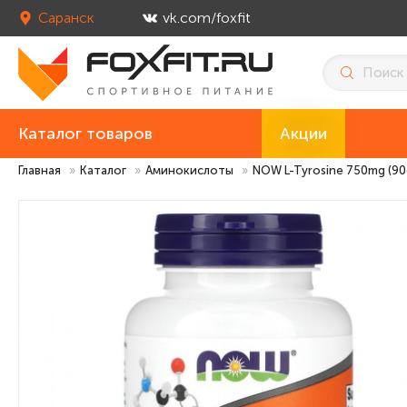
Саранск
vk.com/foxfit
Каталог товаров
Акции
Главная
»
Каталог
»
Аминокислоты
»
NOW L-Tyrosine 750mg (90