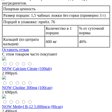
ингредиентов.
Пищевая ценность
Размер порции: 1,5 чайных ложки без горки (примерно 3 г)
Порций в упаковке: прибл. 76
Количество в 1
% от суточной
порции
нормы
Кальций (из цитрата
600 мг
46%
кальция)
Оставить отзыв
С этим товаром часто покупают
NOW Calcium Citrate (100tab)
2 090
руб.
NOW Choline 300mg (100cap)
1 690
руб.
NOW Methyl B-12 5.000mcg (90cap)
2 490
руб.