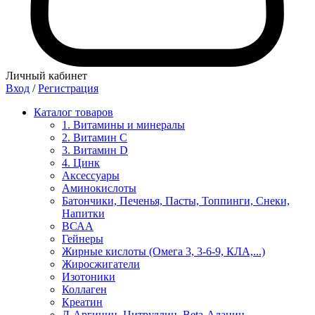
Личный кабинет
Вход
/
Регистрация
Каталог товаров
1. Витамины и минералы
2. Витамин С
3. Витамин D
4. Цинк
Аксессуары
Аминокислоты
Батончики, Печенья, Пасты, Топпинги, Снеки,
Напитки
ВСАА
Гейнеры
Жирные кислоты (Омега 3, 3-6-9, КЛА,...)
Жиросжигатели
Изотоники
Коллаген
Креатин
Л-Аргинин, Цитруллин, Beta-Аланин