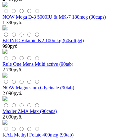
NOW Mega D-3 5000IU & MK-7 180mcg (30caps)
1 390
руб.
BIONIC Vitamin K2 100mkg (60softgel)
990
руб.
Rule One Mens Multi active (90tab)
2 790
руб.
NOW Magnesium Glycinate (90tab)
2 090
руб.
Maxler ZMA Max (90caps)
2 090
руб.
KAL Methyl Folate 400mcg (90tab)