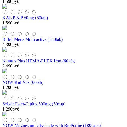
1 590
руб.
KAL P-5-P 50mg (50tab)
1 590
руб.
Rule1 Mens Multi active (180tab)
4 390
руб.
Natures Plus HEMA-PLEX Iron (60tab)
2 490
руб.
NOW Kid Vits (60tab)
1 290
руб.
Solgar Ester-C plus 500mg (50cap)
1 290
руб.
NOW Magnesium Glycinate with BioPerine (180caps)