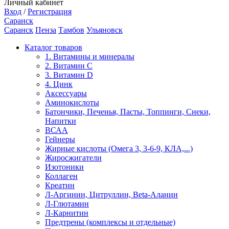
Личный кабинет
Вход
/
Регистрация
Саранск
Саранск
Пенза
Тамбов
Ульяновск
Каталог товаров
1. Витамины и минералы
2. Витамин С
3. Витамин D
4. Цинк
Аксессуары
Аминокислоты
Батончики, Печенья, Пасты, Топпинги, Снеки,
Напитки
ВСАА
Гейнеры
Жирные кислоты (Омега 3, 3-6-9, КЛА,...)
Жиросжигатели
Изотоники
Коллаген
Креатин
Л-Аргинин, Цитруллин, Beta-Аланин
Л-Глютамин
Л-Карнитин
Предтрены (комплексы и отдельные)