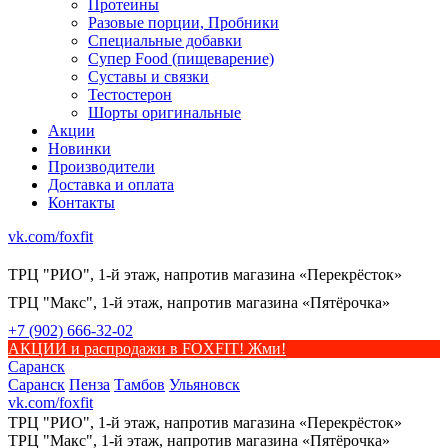
Протеины
Разовые порции, Пробники
Специальные добавки
Супер Food (пищеварение)
Суставы и связки
Тестостерон
Шорты оригинальные
Акции
Новинки
Производители
Доставка и оплата
Контакты
vk.com/foxfit
ТРЦ "РИО", 1-й этаж, напротив магазина «Перекрёсток»
ТРЦ "Макс", 1-й этаж, напротив магазина «Пятёрочка»
+7 (902) 666-32-02
АКЦИИ и распродажи в FOXFIT! Жми!
Саранск
Саранск
Пенза
Тамбов
Ульяновск
vk.com/foxfit
ТРЦ "РИО", 1-й этаж, напротив магазина «Перекрёсток»
ТРЦ "Макс", 1-й этаж, напротив магазина «Пятёрочка»