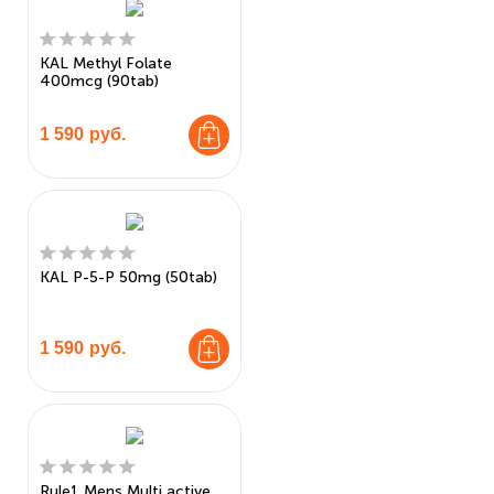
KAL Methyl Folate
400mcg (90tab)
1 590
руб.
KAL P-5-P 50mg (50tab)
1 590
руб.
Rule1 Mens Multi active