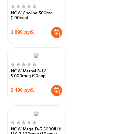
NOW Choline 300mg
(100cap)
1 690
руб.
NOW Methyl B-12
5.000mcg (90cap)
2 490
руб.
NOW Mega D-3 5000IU &
MK-7 180mcg (30caps)