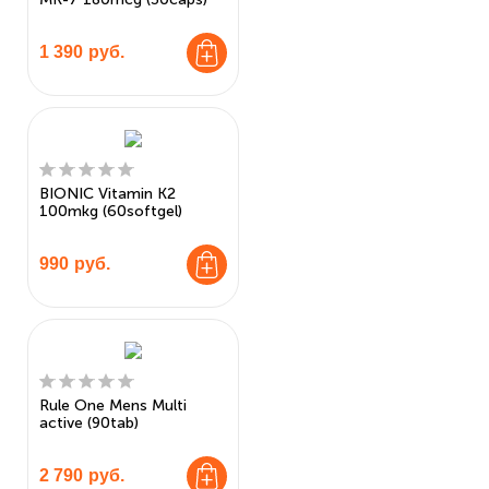
1 390
руб.
BIONIC Vitamin K2
100mkg (60softgel)
990
руб.
Rule One Mens Multi
active (90tab)
2 790
руб.