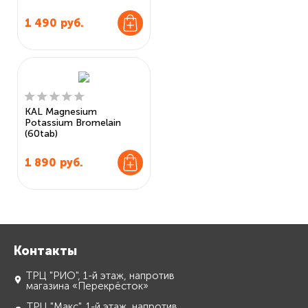
1 490
руб.
KAL Magnesium
Potassium Bromelain
(60tab)
1 890
руб.
Контакты
ТРЦ "РИО", 1-й этаж, напротив
магазина «Перекрёсток»
ТРЦ "Макс", 1-й этаж, напротив