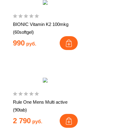
BIONIC Vitamin K2 100mkg
(60softgel)
990
руб.
Rule One Mens Multi active
(90tab)
2 790
руб.