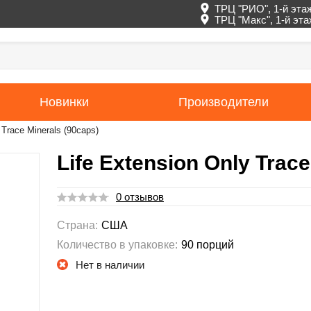
ТРЦ "РИО", 1-й эта
ТРЦ "Макс", 1-й эт
Новинки
Производители
 Trace Minerals (90caps)
Life Extension Only Trace
0 отзывов
Страна:
США
Количество в упаковке:
90 порций
Нет в наличии