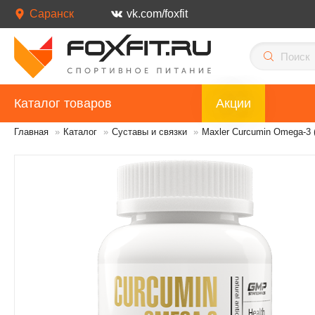
Саранск
vk.com/foxfit
Каталог товаров
Акции
Главная
»
Каталог
»
Суставы и связки
»
Maxler Curcumin Omega-3 (