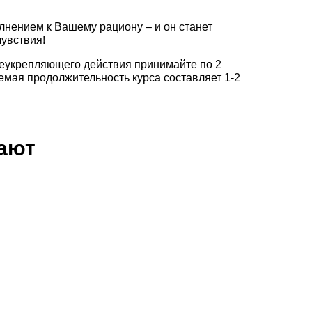
лнением к Вашему рациону – и он станет
увствия!
еукрепляющего действия принимайте по 2
емая продолжительность курса составляет 1-2
пают