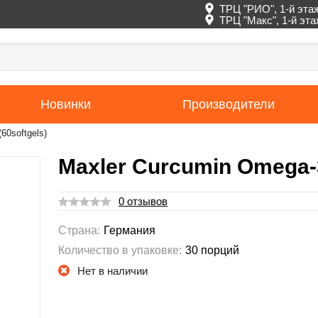
ТРЦ "РИО", 1-й эта
ТРЦ "Макс", 1-й эт
Новинки
Производители
60softgels)
Maxler Curcumin Omega-3
0 отзывов
Страна:
Германия
Количество в упаковке:
30 порций
Нет в наличии