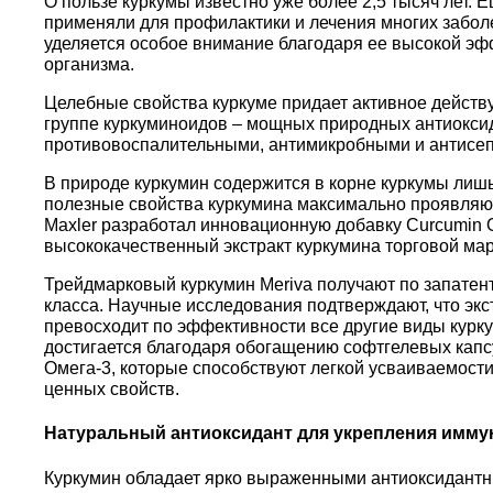
О пользе куркумы известно уже более 2,5 тысяч лет. 
применяли для профилактики и лечения многих забол
уделяется особое внимание благодаря ее высокой э
организма.
Целебные свойства куркуме придает активное действ
группе куркуминоидов – мощных природных антиокси
противовоспалительными, антимикробными и антисеп
В природе куркумин содержится в корне куркумы лишь
полезные свойства куркумина максимально проявляют
Maxler разработал инновационную добавку Curcumin 
высококачественный экстракт куркумина торговой мар
Трейдмарковый куркумин Meriva получают по запатен
класса. Научные исследования подтверждают, что экст
превосходит по эффективности все другие виды курк
достигается благодаря обогащению софтгелевых кап
Омега-3, которые способствуют легкой усваиваемост
ценных свойств.
Натуральный антиоксидант для укрепления имму
Куркумин обладает ярко выраженными антиоксидант