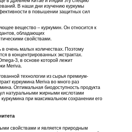
Еще в Древнем Китае и Индии эту специю
еваний. В наши дни изучению куркумы
ффективности в повышении защитных сил
ующее вещество – куркумин. Он относится к
дантов, обладающих
тическими свойствами.
 в очень малых количествах. Поэтому
ся в концентрированных экстрактах.
Omega-3, в основе которой лежит
ки Meriva.
тованной технологии из сырья премиум-
ракт куркумина Meriva во много раз
умина. Оптимальная биодоступность продукта
сул натуральными жирными кислотами
и куркумина при максимальном сохранении его
нитета
ными свойствами и является природным