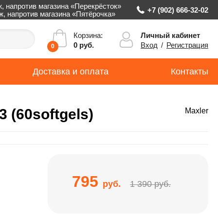
ж, напротив магазина «Перекрёсток»
+7 (902) 666-32-02
аж, напротив магазина «Пятёрочка»
Личный кабинет
Корзина:
Вход
/
Регистрация
0 руб.
0
Доставка и оплата
Контакты
 (60softgels)
Maxler
795
руб.
1 390 руб.