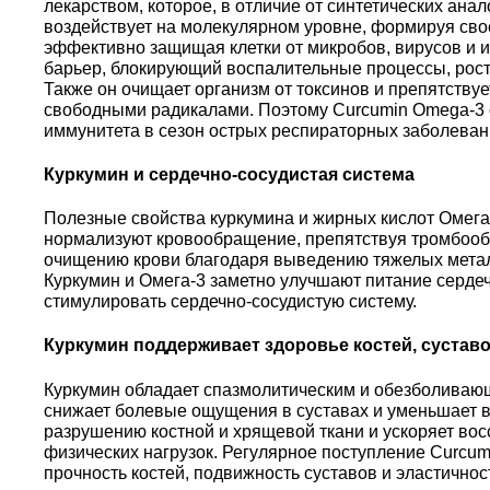
лекарством, которое, в отличие от синтетических ана
воздействует на молекулярном уровне, формируя св
эффективно защищая клетки от микробов, вирусов и 
барьер, блокирующий воспалительные процессы, рост
Также он очищает организм от токсинов и препятств
свободными радикалами. Поэтому Curcumin Omega-3 
иммунитета в сезон острых респираторных заболеван
Куркумин и сердечно-сосудистая система
Полезные свойства куркумина и жирных кислот Омега
нормализуют кровообращение, препятствуя тромбооб
очищению крови благодаря выведению тяжелых метал
Куркумин и Омега-3 заметно улучшают питание серде
стимулировать сердечно-сосудистую систему.
Куркумин поддерживает здоровье костей, суставо
Куркумин обладает спазмолитическим и обезболиваю
снижает болевые ощущения в суставах и уменьшает в
разрушению костной и хрящевой ткани и ускоряет в
физических нагрузок. Регулярное поступление Curcum
прочность костей, подвижность суставов и эластичнос