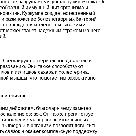
логов, не разрушает микрофлору кишечника. Он
оеобразный иммунный щит организма и
инфекций. Куркумин создает естественный
 и размножение болезнетворных бактерий.
ует повреждениям клеток, вызываемым
от Maxler станет надежным стражем Вашего
ий.
-3 регулируют артериальное давление и
разованию. Они также способствуют
лов и излишков сахара и холестерина.
чной мышцы, что помогает им эффективно
в и связок
щим действием, благодаря чему заметно
оспаление связок. Он также препятствует
осстановление мышц после интенсивных
in Omega-3 в организм позволит повысить
ть связок и окажет комплексную поддержку