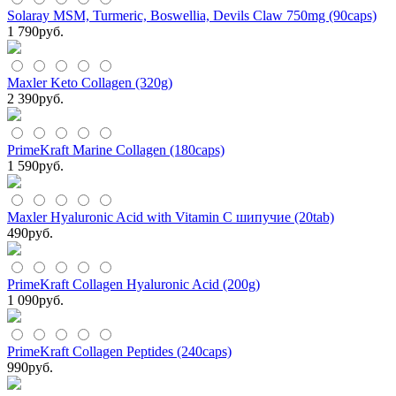
Solaray MSM, Turmeric, Boswellia, Devils Claw 750mg (90caps)
1 790
руб.
Maxler Keto Collagen (320g)
2 390
руб.
PrimeKraft Marine Collagen (180caps)
1 590
руб.
Maxler Hyaluronic Acid with Vitamin C шипучие (20tab)
490
руб.
PrimeKraft Collagen Hyaluronic Acid (200g)
1 090
руб.
PrimeKraft Collagen Peptides (240caps)
990
руб.