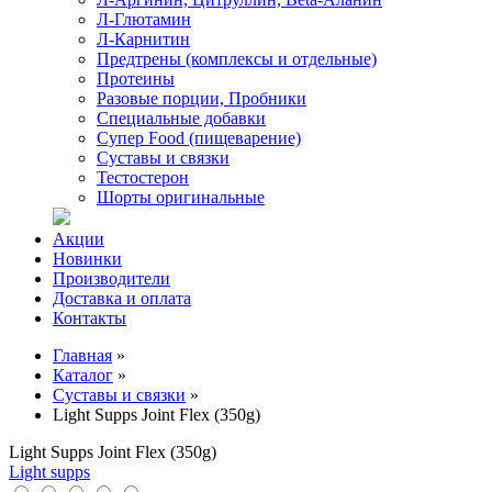
Л-Глютамин
Л-Карнитин
Предтрены (комплексы и отдельные)
Протеины
Разовые порции, Пробники
Специальные добавки
Супер Food (пищеварение)
Суставы и связки
Тестостерон
Шорты оригинальные
Акции
Новинки
Производители
Доставка и оплата
Контакты
Главная
»
Каталог
»
Суставы и связки
»
Light Supps Joint Flex (350g)
Light Supps Joint Flex (350g)
Light supps