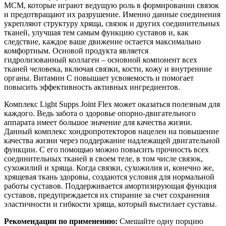
МСМ, которые играют ведущую роль в формировании связок
и предотвращают их разрушение. Именно данные соединения
укрепляют структуру хряща, связок и других соединительных
тканей, улучшая тем самым функцию суставов и, как
следствие, каждое ваше движение остается максимально
комфортным. Основой продукта является
гидролизованный коллаген – основной компонент всех
тканей человека, включая связки, кости, кожу и внутренние
органы. Витамин С повышает усвояемость и помогает
повысить эффективность активных ингредиентов.
Комплекс Light Supps Joint Flex может оказаться полезным для
каждого. Ведь забота о здоровье опорно-двигательного
аппарата имеет большое значение для качества жизни.
Данный комплекс хондропротекторов нацелен на повышение
качества жизни через поддержание надлежащей двигательной
функции. С его помощью можно повысить прочность всех
соединительных тканей в своем теле, в том числе связок,
сухожилий и хряща. Когда связки, сухожилия и, конечно же,
хрящевая ткань здоровы, создаются условия для нормальной
работы суставов. Поддерживается амортизирующая функция
суставов, предупреждается их стирание за счет сохранения
эластичности и гибкости хряща, который выстилает суставы.
Рекомендации по применению:
Смешайте одну порцию