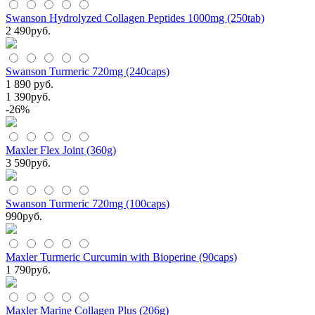
Swanson Hydrolyzed Collagen Peptides 1000mg (250tab)
2 490
руб.
Swanson Turmeric 720mg (240caps)
1 890 руб.
1 390
руб.
-26%
Maxler Flex Joint (360g)
3 590
руб.
Swanson Turmeric 720mg (100caps)
990
руб.
Maxler Turmeric Curcumin with Bioperine (90caps)
1 790
руб.
Maxler Marine Collagen Plus (206g)