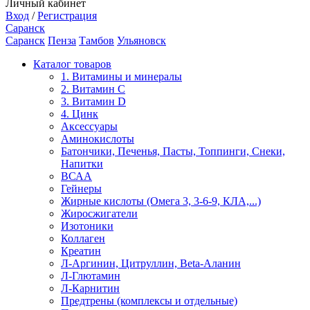
Личный кабинет
Вход
/
Регистрация
Саранск
Саранск
Пенза
Тамбов
Ульяновск
Каталог товаров
1. Витамины и минералы
2. Витамин С
3. Витамин D
4. Цинк
Аксессуары
Аминокислоты
Батончики, Печенья, Пасты, Топпинги, Снеки,
Напитки
ВСАА
Гейнеры
Жирные кислоты (Омега 3, 3-6-9, КЛА,...)
Жиросжигатели
Изотоники
Коллаген
Креатин
Л-Аргинин, Цитруллин, Beta-Аланин
Л-Глютамин
Л-Карнитин
Предтрены (комплексы и отдельные)