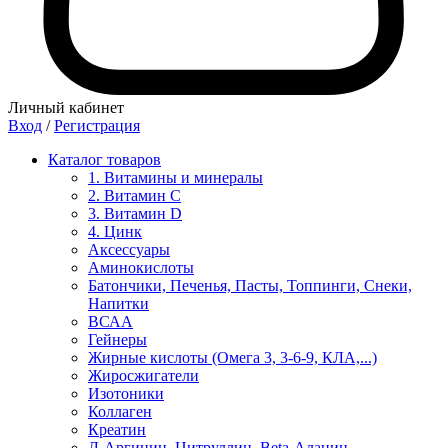
Личный кабинет
Вход
/
Регистрация
Каталог товаров
1. Витамины и минералы
2. Витамин С
3. Витамин D
4. Цинк
Аксессуары
Аминокислоты
Батончики, Печенья, Пасты, Топпинги, Снеки,
Напитки
ВСАА
Гейнеры
Жирные кислоты (Омега 3, 3-6-9, КЛА,...)
Жиросжигатели
Изотоники
Коллаген
Креатин
Л-Аргинин, Цитруллин, Beta-Аланин