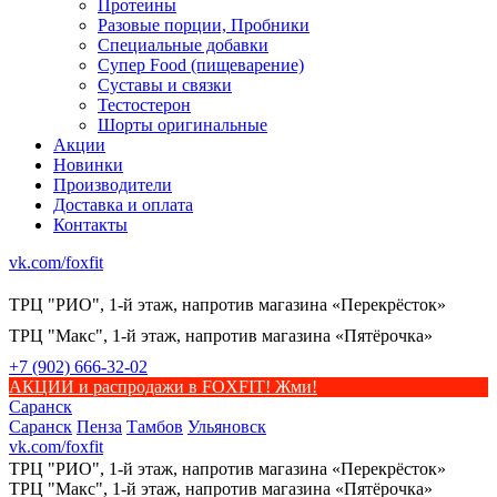
Протеины
Разовые порции, Пробники
Специальные добавки
Супер Food (пищеварение)
Суставы и связки
Тестостерон
Шорты оригинальные
Акции
Новинки
Производители
Доставка и оплата
Контакты
vk.com/foxfit
ТРЦ "РИО", 1-й этаж, напротив магазина «Перекрёсток»
ТРЦ "Макс", 1-й этаж, напротив магазина «Пятёрочка»
+7 (902) 666-32-02
АКЦИИ и распродажи в FOXFIT! Жми!
Саранск
Саранск
Пенза
Тамбов
Ульяновск
vk.com/foxfit
ТРЦ "РИО", 1-й этаж, напротив магазина «Перекрёсток»
ТРЦ "Макс", 1-й этаж, напротив магазина «Пятёрочка»