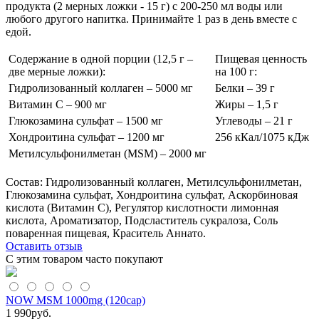
продукта (2 мерных ложки - 15 г) с 200-250 мл воды или
любого другого напитка. Принимайте 1 раз в день вместе с
едой.
Содержание в одной порции (12,5 г –
Пищевая ценность
две мерные ложки):
на 100 г:
Гидролизованный коллаген – 5000 мг
Белки – 39 г
Витамин С – 900 мг
Жиры – 1,5 г
Глюкозамина сульфат – 1500 мг
Углеводы – 21 г
Хондроитина сульфат – 1200 мг
256 кКал/1075 кДж
Метилсульфонилметан (MSM) – 2000 мг
Состав: Гидролизованный коллаген, Метилсульфонилметан,
Глюкозамина сульфат, Хондроитина сульфат, Аскорбиновая
кислота (Витамин С), Регулятор кислотности лимонная
кислота, Ароматизатор, Подсластитель сукралоза, Соль
поваренная пищевая, Краситель Аннато.
Оставить отзыв
С этим товаром часто покупают
NOW MSM 1000mg (120cap)
1 990
руб.