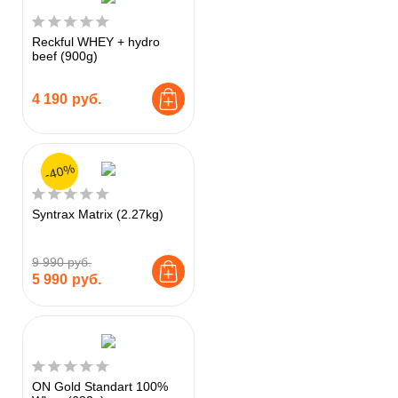
Reckful WHEY + hydro
beef (900g)
4 190
руб.
-40%
Syntrax Matrix (2.27kg)
9 990 руб.
5 990
руб.
ON Gold Standart 100%