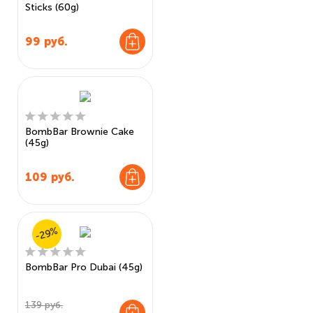
Sticks (60g)
99
руб.
BombBar Brownie Cake
(45g)
109
руб.
-29%
BombBar Pro Dubai (45g)
139 руб.