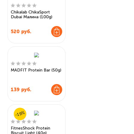
Chikalab ChikaSport
Dubai Малина (100g)
520
руб.
MADFIT Protein Bar (50g)
139
руб.
-19%
FitnesShock Protein
Biscuit Light (40g)