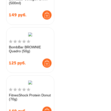
(500ml)
149
руб.
BombBar BROWNIE
Quadro (50g)
125
руб.
FitnesShock Protein Donut
(70g)