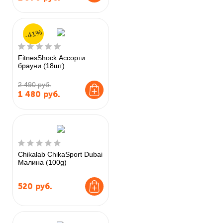
-41%
FitnesShock Ассорти
брауни (18шт)
2 490 руб.
1 480
руб.
Chikalab ChikaSport Dubai
Малина (100g)
520
руб.