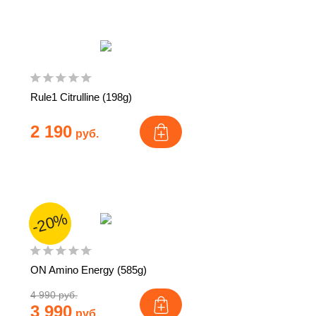
Rule1 Citrulline (198g)
2 190
руб.
-20%
ON Amino Energy (585g)
4 990 руб.
3 990
руб.