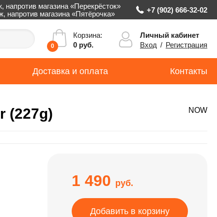
ж, напротив магазина «Перекрёсток»
+7 (902) 666-32-02
аж, напротив магазина «Пятёрочка»
Личный кабинет
Корзина:
Вход
/
Регистрация
0 руб.
0
Доставка и оплата
Контакты
 (227g)
NOW
1 490
руб.
Добавить в корзину