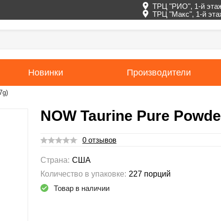
ТРЦ "РИО", 1-й эта
ТРЦ "Макс", 1-й эт
Новинки
Производители
7g)
NOW Taurine Pure Powder
0 отзывов
Страна:
США
Количество в упаковке:
227 порций
Товар в наличии