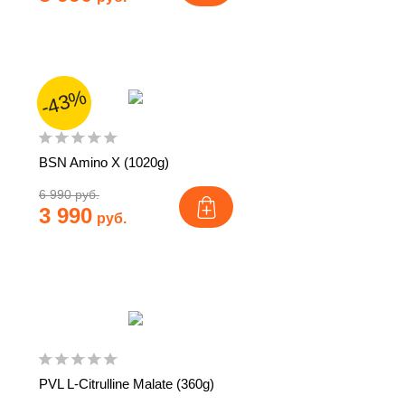
-43%
BSN Amino X (1020g)
6 990 руб.
3 990
руб.
PVL L-Citrulline Malate (360g)