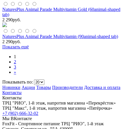
NaturesPlus Animal Parade Multivitamin Gold (60animal-shaped
tab)
2 290
руб.
NaturesPlus Animal Parade Multivitamin (90animal-shaped tab)
2 290
руб.
Показать ещё
1
2
3
»
Показывать по:
Новинки
Акции
Товары
Производители
Доставка и оплата
Контакты
Контакты
ТРЦ "РИО", 1-й этаж, напротив магазина «Перекрёсток»
ТРЦ "Макс", 1-й этаж, напротив магазина «Пятёрочка»
+7 (902) 666-32-02
Мы ВКонтакте
FoxFit - Спортивное питание
ТРЦ "РИО", 1-й этаж
Саранск
,
Советская ул., 55А
430005