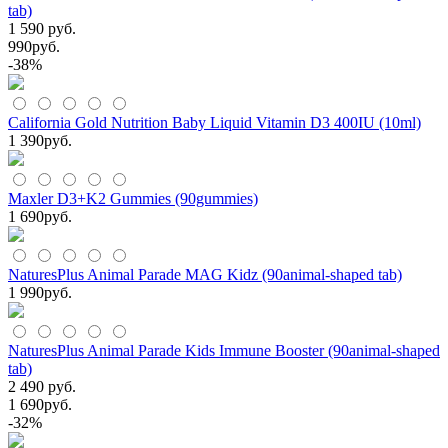
tab)
1 590 руб.
990
руб.
-38%
California Gold Nutrition Baby Liquid Vitamin D3 400IU (10ml)
1 390
руб.
Maxler D3+K2 Gummies (90gummies)
1 690
руб.
NaturesPlus Animal Parade MAG Kidz (90animal-shaped tab)
1 990
руб.
NaturesPlus Animal Parade Kids Immune Booster (90animal-shaped
tab)
2 490 руб.
1 690
руб.
-32%