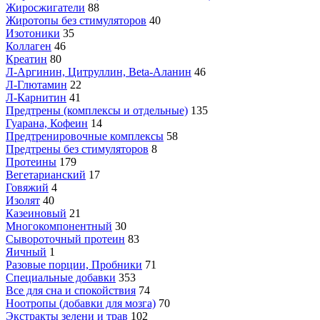
Жиросжигатели
88
Жиротопы без стимуляторов
40
Изотоники
35
Коллаген
46
Креатин
80
Л-Аргинин, Цитруллин, Beta-Аланин
46
Л-Глютамин
22
Л-Карнитин
41
Предтрены (комплексы и отдельные)
135
Гуарана, Кофеин
14
Предтренировочные комплексы
58
Предтрены без стимуляторов
8
Протеины
179
Вегетарианский
17
Говяжий
4
Изолят
40
Казеиновый
21
Многокомпонентный
30
Сывороточный протеин
83
Яичный
1
Разовые порции, Пробники
71
Специальные добавки
353
Все для сна и спокойствия
74
Ноотропы (добавки для мозга)
70
Экстракты зелени и трав
102