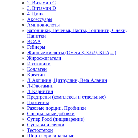
2. Витамин С
3. Витамин D
4. Цинк
Аксессуары
Аминокислоты
Батончики, Печенья, Пасты, Топпинги, Снеки,
Напитки
ВСАА
Гейнеры
Жирные кислоты (Омега 3, 3-6-9, КЛА,...)
Жиросжигатели
Изотоники
Коллаген
Креатин
Л-Аргинин, Цитруллин, Beta-Аланин
Л-Глютамин
Л-Карнитин
Предтрены (комплексы и отдельные)
Протеины
Разовые порции, Пробники
Специальные добавки
Супер Food (пищеварение)
Суставы и связки
Тестостерон
Шорты оригинальные