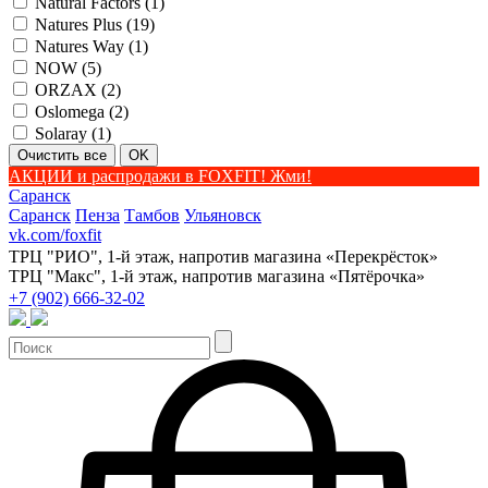
Natural Factors (
1
)
Natures Plus (
19
)
Natures Way (
1
)
NOW (
5
)
ORZAX (
2
)
Oslomega (
2
)
Solaray (
1
)
АКЦИИ и распродажи в FOXFIT! Жми!
Саранск
Саранск
Пенза
Тамбов
Ульяновск
vk.com/foxfit
ТРЦ "РИО", 1-й этаж, напротив магазина «Перекрёсток»
ТРЦ "Макс", 1-й этаж, напротив магазина «Пятёрочка»
+7 (902) 666-32-02