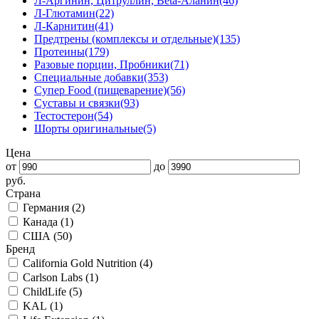
Л-Аргинин, Цитруллин, Beta-Аланин
(46)
Л-Глютамин
(22)
Л-Карнитин
(41)
Предтрены (комплексы и отдельные)
(135)
Протеины
(179)
Разовые порции, Пробники
(71)
Специальные добавки
(353)
Супер Food (пищеварение)
(56)
Суставы и связки
(93)
Тестостерон
(54)
Шорты оригинальные
(5)
Цена
от
до
руб.
Страна
Германия (
2
)
Канада (
1
)
США (
50
)
Бренд
California Gold Nutrition (
4
)
Carlson Labs (
1
)
ChildLife (
5
)
KAL (
1
)