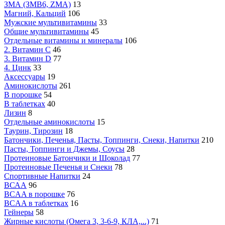
ЗМА (ЗМВ6, ZMA)
13
Магний, Кальций
106
Мужские мультивитамины
33
Общие мультивитамины
45
Отдельные витамины и минералы
106
2. Витамин С
46
3. Витамин D
77
4. Цинк
33
Аксессуары
19
Аминокислоты
261
В порошке
54
В таблетках
40
Лизин
8
Отдельные аминокислоты
15
Таурин, Тирозин
18
Батончики, Печенья, Пасты, Топпинги, Снеки, Напитки
210
Пасты, Топпинги и Джемы, Соусы
28
Протеиновые Батончики и Шоколад
77
Протеиновые Печенья и Снеки
78
Спортивные Напитки
24
ВСАА
96
BCAA в порошке
76
BCAA в таблетках
16
Гейнеры
58
Жирные кислоты (Омега 3, 3-6-9, КЛА,...)
71