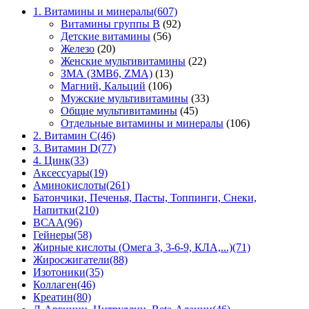
1. Витамины и минералы
(607)
Витамины группы В
(92)
Детские витамины
(56)
Железо
(20)
Женские мультивитамины
(22)
ЗМА (ЗМВ6, ZMA)
(13)
Магний, Кальций
(106)
Мужские мультивитамины
(33)
Общие мультивитамины
(45)
Отдельные витамины и минералы
(106)
2. Витамин С
(46)
3. Витамин D
(77)
4. Цинк
(33)
Аксессуары
(19)
Аминокислоты
(261)
Батончики, Печенья, Пасты, Топпинги, Снеки,
Напитки
(210)
ВСАА
(96)
Гейнеры
(58)
Жирные кислоты (Омега 3, 3-6-9, КЛА,...)
(71)
Жиросжигатели
(88)
Изотоники
(35)
Коллаген
(46)
Креатин
(80)