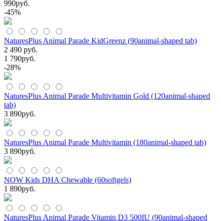
990
руб.
-45%
NaturesPlus Animal Parade KidGreenz (90animal-shaped tab)
2 490 руб.
1 790
руб.
-28%
NaturesPlus Animal Parade Multivitamin Gold (120animal-shaped
tab)
3 890
руб.
NaturesPlus Animal Parade Multivitamin (180animal-shaped tab)
3 890
руб.
NOW Kids DHA Chewable (60softgels)
1 890
руб.
NaturesPlus Animal Parade Vitamin D3 500IU (90animal-shaped