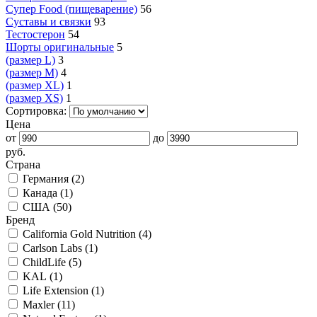
Супер Food (пищеварение)
56
Суставы и связки
93
Тестостерон
54
Шорты оригинальные
5
(размер L)
3
(размер M)
4
(размер XL)
1
(размер XS)
1
Сортировка:
Цена
от
до
руб.
Страна
Германия (
2
)
Канада (
1
)
США (
50
)
Бренд
California Gold Nutrition (
4
)
Carlson Labs (
1
)
ChildLife (
5
)
KAL (
1
)
Life Extension (
1
)
Maxler (
11
)