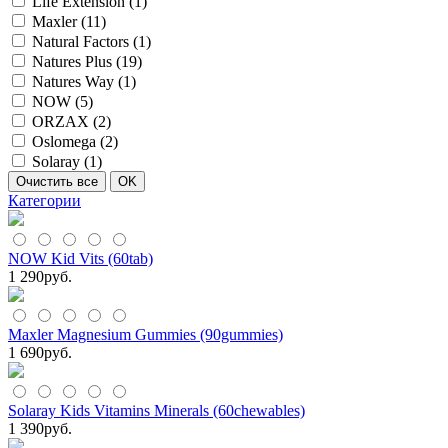
Life Extension (
1
)
Maxler (
11
)
Natural Factors (
1
)
Natures Plus (
19
)
Natures Way (
1
)
NOW (
5
)
ORZAX (
2
)
Oslomega (
2
)
Solaray (
1
)
Категории
NOW Kid Vits (60tab)
1 290
руб.
Maxler Magnesium Gummies (90gummies)
1 690
руб.
Solaray Kids Vitamins Minerals (60chewables)
1 390
руб.