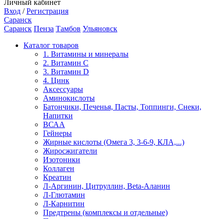
Личный кабинет
Вход
/
Регистрация
Саранск
Саранск
Пенза
Тамбов
Ульяновск
Каталог товаров
1. Витамины и минералы
2. Витамин С
3. Витамин D
4. Цинк
Аксессуары
Аминокислоты
Батончики, Печенья, Пасты, Топпинги, Снеки,
Напитки
ВСАА
Гейнеры
Жирные кислоты (Омега 3, 3-6-9, КЛА,...)
Жиросжигатели
Изотоники
Коллаген
Креатин
Л-Аргинин, Цитруллин, Beta-Аланин
Л-Глютамин
Л-Карнитин
Предтрены (комплексы и отдельные)